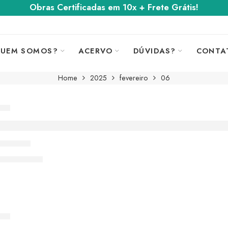
Obras Certificadas em 10x + Frete Grátis!
UEM SOMOS?
ACERVO
DÚVIDAS?
CONTA
Home
2025
fevereiro
06
RT
na Alemanha Seleciona Arte de Julio Lisbo
ro 2, 2025
A LEITURA ➞
RT