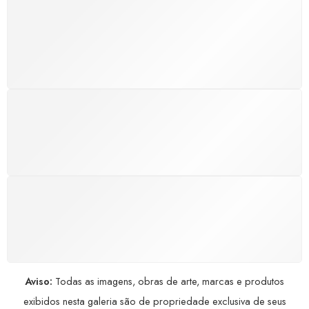
SUPORTE 24/7
Atendimento rápido, eficiente e disponível sempre, a
qualquer hora. Conte conosco e aproveite nossa
excelência.
GARANTIA DE 100% REEMBOLSO
Satisfação assegurada ou seu dinheiro de volta!
Conforme a Lei de Defesa do Consumidor.
COMPRE COM SEGURANÇA
Seus dados pessoais protegidos por criptografia
avançada, garantindo máxima privacidade.
Aviso:
Todas as imagens, obras de arte, marcas e produtos
exibidos nesta galeria são de propriedade exclusiva de seus