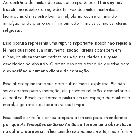
Ao contrário de muitos de seus contemporâneos,
Hieronymus
Bosch
não idealiza o sagrado. Em vez de santos triunfantes e
hierarquias claras entre bem e mal, ele apresenta um mundo
ambíguo, onde o erro se infiltra em tudo — inclusive nas estruturas
religiosas.
Essa postura representa uma ruptura importante. Bosch não rejeita a
fé, mas questiona sua instrumentalização. Igrejas aparecem em
ruínas, rituais se tornam caricaturas e figuras clericais surgem
associadas ao absurdo. O artista desloca o foco da doutrina para
a
experiência humana diante da tentação
.
Essa abordagem torna sua obra culturalmente explosiva. Ela não
serve apenas para veneração; ela provoca reflexão, desconforto e
autocrítica. Bosch transforma a pintura em um espaço de confronto
moral, algo raro e ousado para seu tempo.
Essa tensão entre fé e crítica prepara o terreno para entendermos
por que
As Tentações de Santo Antão
se tornou uma obra-chave
na cultura europeia
, influenciando não apenas a arte, mas a forma