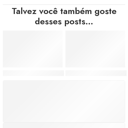
Talvez você também goste
desses posts...
Hortas, Cores e Saberes: A Revolução Verde Que Co
A Estética do Colapso: C
FRETE GRÁTIS
Levamos a arte até você com rapidez, cuidado e sem
custos extras, seja no Brasil ou em qualquer parte do
mundo.