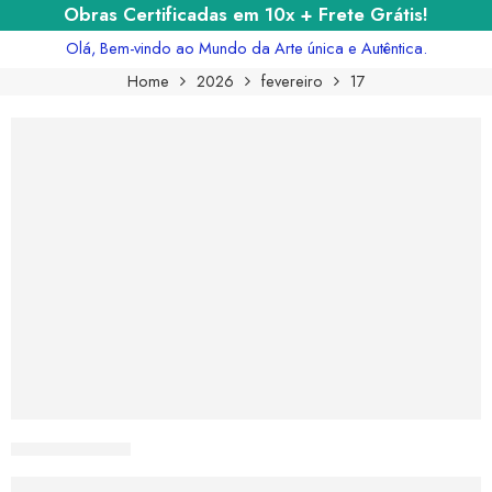
Obras Certificadas em 10x + Frete Grátis!
Olá, Bem-vindo ao Mundo da Arte única e Autêntica.
Home
2026
fevereiro
17
CURIOSART
Quais as Características da Obra ‘3 de 