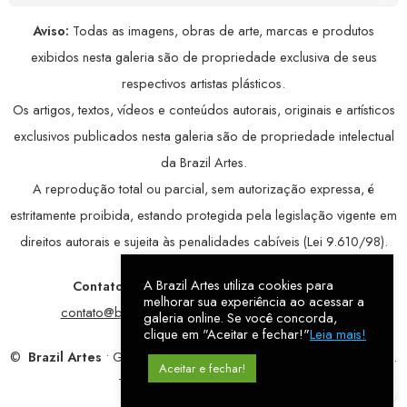
Aviso:
Todas as imagens, obras de arte, marcas e produtos
exibidos nesta galeria são de propriedade exclusiva de seus
respectivos artistas plásticos.
Os artigos, textos, vídeos e conteúdos autorais, originais e artísticos
exclusivos publicados nesta galeria são de propriedade intelectual
da Brazil Artes.
A reprodução total ou parcial, sem autorização expressa, é
estritamente proibida, estando protegida pela legislação vigente em
direitos autorais e sujeita às penalidades cabíveis (Lei 9.610/98).
A Brazil Artes utiliza cookies para
Contatos:
WhatsApp:
79 9998-1221
/ E-mail:
melhorar sua experiência ao acessar a
contato@brazilartes.com
/ Instagram:
@brazilartes
galeria online. Se você concorda,
clique em "Aceitar e fechar!"
Leia mais!
©
Brazil Artes
• Galeria Online.
9 anos
de história (2017 – 2026).
Aceitar e fechar!
Todos os direitos reservados!