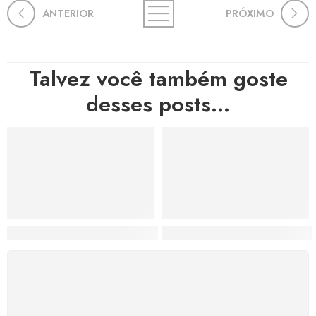
ANTERIOR
PRÓXIMO
Talvez você também goste
desses posts...
TED: A Jornada Artística de um Economista que se Tor
Rita Perez: A Arte que Enca
FRETE GRÁTIS
Levamos a arte até você com rapidez, cuidado e sem
custos extras, seja no Brasil ou em qualquer parte do