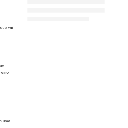
 que vai
 um
reino
m uma