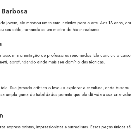
 Barbosa
e jovem, ele mostrou um talento instintivo para a arte. Aos 13 anos, 
u seu estilo, tornando-se um mestre do hiper-realismo.
a
n a buscar a orientação de professores renomados. Ele concluiu o curs
unetti, aprofundando ainda mais seu domínio das técnicas.
 tela. Sua jornada artística o levou a explorar a escultura, onde buscou
sa ampla gama de habilidades permite que ele dê vida a sua criativid
n
 expressionistas, impressionistas e surrealistas. Essas peças únicas s