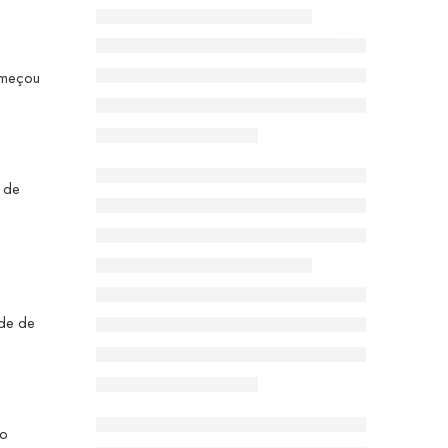
começou
o de
ade de
ão