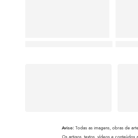
TED: A Jornada Artística de um Economista q
Rita Pere
FRETE GRÁTIS
Levamos a arte até você com
Ate
rapidez, cuidado e sem custos
dis
extras, seja no Brasil ou em
qualquer parte do mundo.
a
Aviso:
Todas as imagens, obras de arte,
Os artigos, textos, vídeos e conteúdos a