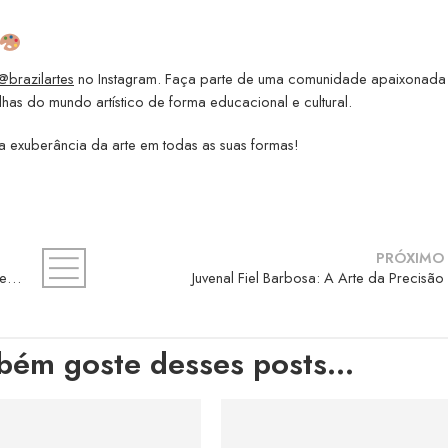
@brazilartes
no Instagram. Faça parte de uma comunidade apaixonada
has do mundo artístico de forma educacional e cultural.
 exuberância da arte em todas as suas formas!
PRÓXIMO
Carolina Saidenberg: A Arte Surrealista em Cores e Formas
Juvenal Fiel Barbosa: A Arte da Precisão
bém goste desses posts...