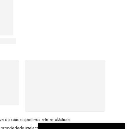
do Grande Mestre da Arte Brasileira
%
COMPRE COM
SEGURANÇA
seu
Seus dados pessoais
me a
protegidos por criptografia
dor.
avançada, garantindo máxima
privacidade.
de seus respectivos artistas plásticos.
 propriedade intelectual da Brazil Artes.