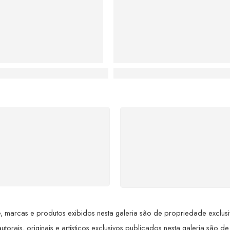
ue se Tornou Pintor
z: A Arte que Encanta e Cativa o Brasil
Luiz Saidenberg: A Jornada 
SUPORTE 24/7
GARANTIA DE 100
ndimento rápido, eficiente e
REEMBOLSO
ponível sempre, a qualquer
Satisfação assegurada ou 
hora. Conte conosco e
dinheiro de volta! Confor
proveite nossa excelência.
Lei de Defesa do Consumi
 marcas e produtos exibidos nesta galeria são de propriedade exclusiva 
utorais, originais e artísticos exclusivos publicados nesta galeria são de