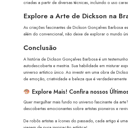
criadas a partir de diversas técnicas, incluindo o uso caract
Explore a Arte de Dickson na Bra
As criações fascinantes de Dickson Gonçalves Barbosa estã
além do convencional, não deixe de explorar o mundo único
Conclusão
A história de Dickson Gonçalves Barbosa é um testemunho
autodescoberta e mestria. Sua habilidade em misturar expr
universo artístico único. Ao investir em uma obra de Dick
de emoção, criatividade e beleza que é verdadeiramente 
Explore Mais! Confira nossos Último
Quer mergulhar mais fundo no universo fascinante da arte?
descobertas emocionantes sobre artistas pioneiros e revi
De robôs artistas a ícones do passado, cada artigo é uma
viagem de pura inspiração artística!