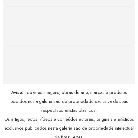
GARANTIA DE 100% REEMBOLSO
Satisfação assegurada ou seu dinheiro de volta!
Conforme a Lei de Defesa do Consumidor.
COMPRE COM SEGURANÇA
Seus dados pessoais protegidos por criptografia
avançada, garantindo máxima privacidade.
Aviso:
Todas as imagens, obras de arte, marcas e produtos
exibidos nesta galeria são de propriedade exclusiva de seus
respectivos artistas plásticos.
Os artigos, textos, vídeos e conteúdos autorais, originais e artísticos
exclusivos publicados nesta galeria são de propriedade intelectual
da Brazil Artes.