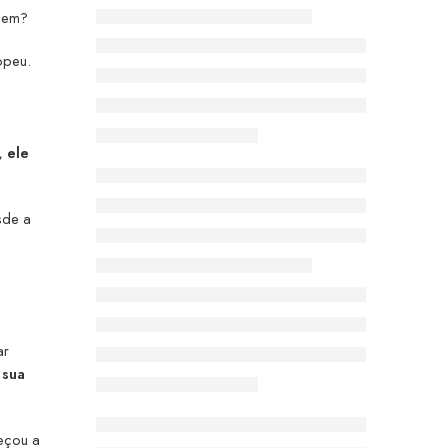
agem?
opeu.
, ele
sde a
o
ar
 sua
eçou a