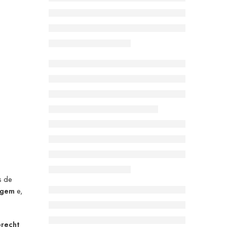
s de
uagem
e,
brecht