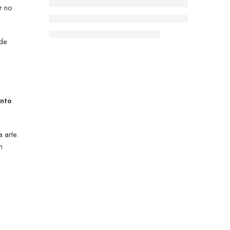
r no
 de
ento
 arte.
m