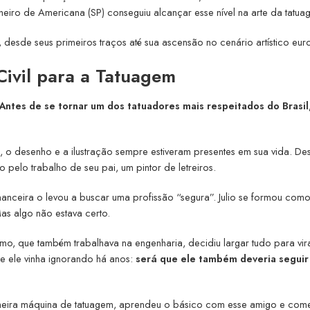
iro de Americana (SP) conseguiu alcançar esse nível na arte da tatu
a, desde seus primeiros traços até sua ascensão no cenário artístico eur
Civil para a Tatuagem
Antes de se tornar um dos tatuadores mais respeitados do Brasil
l, o desenho e a ilustração sempre estiveram presentes em sua vida. De
do pelo trabalho de seu pai, um pintor de letreiros.
nanceira o levou a buscar uma profissão “segura”. Julio se formou com
Mas algo não estava certo.
o, que também trabalhava na engenharia, decidiu largar tudo para vir
e ele vinha ignorando há anos:
será que ele também deveria seguir
imeira máquina de tatuagem, aprendeu o básico com esse amigo e com