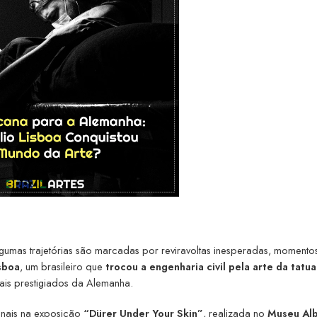
lgumas trajetórias são marcadas por reviravoltas inesperadas, momento
isboa
, um brasileiro que
trocou a engenharia civil pela arte da tat
is prestigiados da Alemanha.
ionais na exposição
“Dürer Under Your Skin”
, realizada no
Museu Al