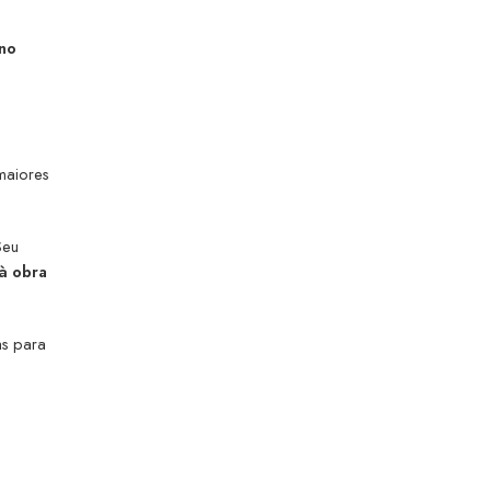
 no
maiores
Seu
 à obra
as para