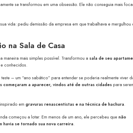
idamente se transformou em uma obsessão. Ele não conseguia mais foca
e sua vida: pediu demissão da empresa em que trabalhava e mergulhou
io na Sala de Casa
a maneira mais simples possível. Transformou a
sala de seu apartam
 e conhecidos.
 teste – um “ano sabático” para entender se poderia realmente viver da
es começaram a aparecer, vindos até de outras cidades
para sere
 inspirado em
gravuras renascentistas e na técnica de hachura
.
genda começou a lotar. Em menos de um ano, ele percebeu que
não
m havia se tornado sua nova carreira
.