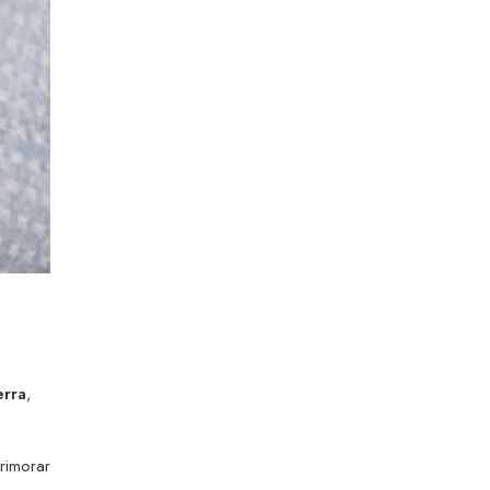
erra
,
primorar