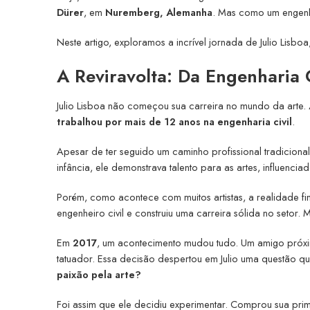
Dürer
, em
Nuremberg, Alemanha
. Mas como um engenhe
Neste artigo, exploramos a incrível jornada de Julio Lisbo
A Reviravolta: Da Engenharia 
Julio Lisboa não começou sua carreira no mundo da arte.
trabalhou por mais de 12 anos na engenharia civil
.
Apesar de ter seguido um caminho profissional tradiciona
infância, ele demonstrava talento para as artes, influencia
Porém, como acontece com muitos artistas, a realidade fi
engenheiro civil e construiu uma carreira sólida no setor. 
Em
2017
, um acontecimento mudou tudo. Um amigo próxim
tatuador. Essa decisão despertou em Julio uma questão qu
paixão pela arte?
Foi assim que ele decidiu experimentar. Comprou sua pr