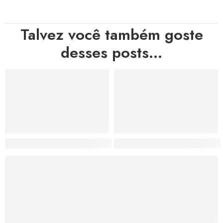
Talvez você também goste
desses posts...
Hortas, Cores e Saberes: A Revolução Verde Que Co
A Estética do Colapso: C
FRETE GRÁTIS
Levamos a arte até você com rapidez, cuidado e sem
custos extras, seja no Brasil ou em qualquer parte do
mundo.