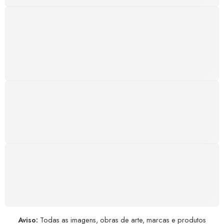
SUPORTE 24/7
Atendimento rápido, eficiente e disponível sempre, a
qualquer hora. Conte conosco e aproveite nossa
excelência.
GARANTIA DE 100% REEMBOLSO
Satisfação assegurada ou seu dinheiro de volta!
Conforme a Lei de Defesa do Consumidor.
COMPRE COM SEGURANÇA
Seus dados pessoais protegidos por criptografia
avançada, garantindo máxima privacidade.
Aviso:
Todas as imagens, obras de arte, marcas e produtos