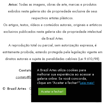
Aviso:
Todas as imagens, obras de arte, marcas e produtos
exibidos nesta galeria são de propriedade exclusiva de seus
respectivos artistas plásticos.
Os artigos, textos, vídeos e conteúdos autorais, originais e artísticos
exclusivos publicados nesta galeria são de propriedade intelectual
da Brazil Artes.
A reprodução total ou parcial, sem autorização expressa, é
estritamente proibida, estando protegida pela legislação vigente em
direitos autorais e sujeita às penalidades cabíveis (Lei 9.610/98).
A Brazil Artes utiliza cookies para
Contatos:
WhatsApp:
79 9998-1221
/ E-mail:
melhorar sua experiência ao acessar a
contato@brazilartes.com
/ Instagram:
@brazilartes
galeria online. Se você concorda,
clique em "Aceitar e fechar!"
Leia mais!
©
Brazil Artes
• Galeria Online.
9 anos
de história (2017 – 2026).
Aceitar e fechar!
Todos os direitos reservados!