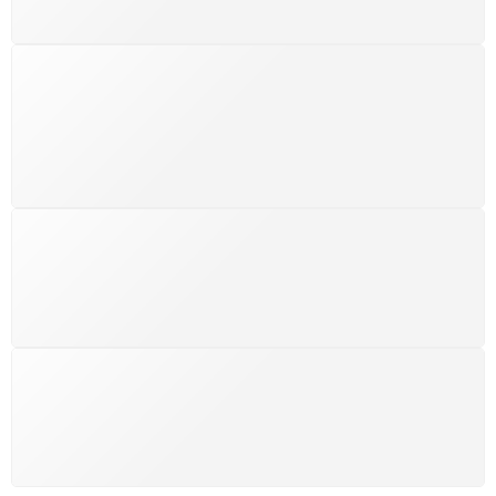
SUPORTE 24/7
Atendimento rápido, eficiente e disponível sempre, a
qualquer hora. Conte conosco e aproveite nossa
excelência.
GARANTIA DE 100% REEMBOLSO
Satisfação assegurada ou seu dinheiro de volta!
Conforme a Lei de Defesa do Consumidor.
COMPRE COM SEGURANÇA
Seus dados pessoais protegidos por criptografia
avançada, garantindo máxima privacidade.