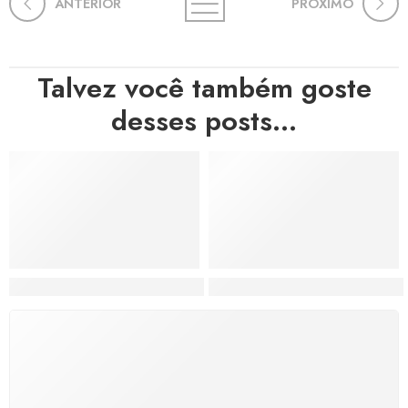
ANTERIOR
PRÓXIMO
Talvez você também goste
desses posts...
Hortas, Cores e Saberes: A Revolução Verde Que Co
A Estética do Colapso: C
FRETE GRÁTIS
Levamos a arte até você com rapidez, cuidado e sem
custos extras, seja no Brasil ou em qualquer parte do
mundo.