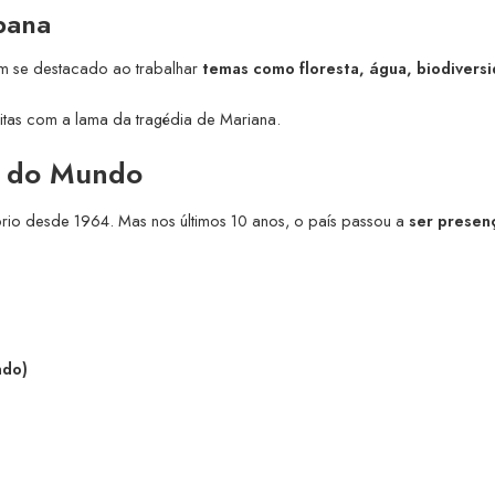
bana
têm se destacado ao trabalhar
temas como floresta, água, biodivers
s feitas com a lama da tragédia de Mariana.
as do Mundo
prio desde 1964. Mas nos últimos 10 anos, o país passou a
ser presen
ndo)