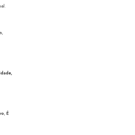
al.
a,
idade,
vo
,
É