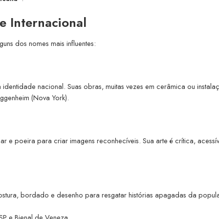
e Internacional
lguns dos nomes mais influentes:
a identidade nacional. Suas obras, muitas vezes em cerâmica ou instala
uggenheim (Nova York).
car e poeira para criar imagens reconhecíveis. Sua arte é crítica, acessív
 Costura, bordado e desenho para resgatar histórias apagadas da popu
SP e Bienal de Veneza.