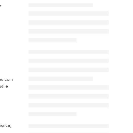
e
eu com
ual e
 nunca,