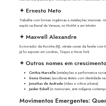
✦
Ernesto Neto
Trabalha com formas orgânicas e instalações imersivas. Usa
expôs na Bienal de Veneza, no MoMA e em Inhotim.
✦
Maxwell Alexandre
Ex-morador da Rocinha (RJ), retrata cenas da favela com t
Já foi exposto em Londres, Tóquio e Nova York.
✦ Outros nomes em crescimento
Cinthia Marcelle
(instalações e performance socia
Sonia Gomes
(esculturas têxteis com identidade ne
Jonathas de Andrade
(vídeo e crítica urbana)
Jaider Esbell
(in memoriam, arte indígena contemp
Movimentos Emergentes: Quem