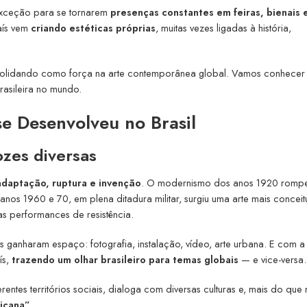
r exceção para se tornarem
presenças constantes em feiras, bienais 
país vem
criando estéticas próprias
, muitas vezes ligadas à história,
onsolidando como força na arte contemporânea global. Vamos conhecer
rasileira no mundo.
 Desenvolveu no Brasil
zes diversas
daptação, ruptura e invenção
. O modernismo dos anos 1920 romp
anos 1960 e 70, em plena ditadura militar, surgiu uma arte mais conceit
s performances de resistência.
ganharam espaço: fotografia, instalação, vídeo, arte urbana. E com a
ís,
trazendo um olhar brasileiro para temas globais
— e vice-versa.
rentes territórios sociais, dialoga com diversas culturas e, mais do que
ricana”
.