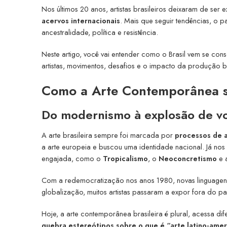
Nos últimos 20 anos, artistas brasileiros deixaram de se
acervos internacionais
. Mais que seguir tendências, o 
ancestralidade, política e resistência.
Neste artigo, você vai entender como o Brasil vem se c
artistas, movimentos, desafios e o impacto da produção b
Como a Arte Contemporânea se
Do modernismo à explosão de vo
A arte brasileira sempre foi marcada por
processos de a
a arte europeia e buscou uma identidade nacional. Já nos 
engajada, como o
Tropicalismo
, o
Neoconcretismo
e a
Com a redemocratização nos anos 1980, novas linguagens 
globalização, muitos artistas passaram a expor fora do pa
Hoje, a arte contemporânea brasileira é plural, acessa dife
quebra estereótipos sobre o que é “arte latino-ame