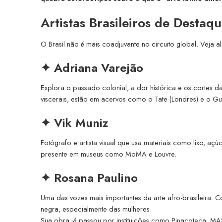
Artistas Brasileiros de Destaqu
O Brasil não é mais coadjuvante no circuito global. Veja a
✦
Adriana Varejão
Explora o passado colonial, a dor histórica e os cortes d
viscerais, estão em acervos como o Tate (Londres) e o G
✦
Vik Muniz
Fotógrafo e artista visual que usa materiais como lixo, açú
presente em museus como MoMA e Louvre.
✦
Rosana Paulino
Uma das vozes mais importantes da arte afro-brasileira.
negra, especialmente das mulheres.
Sua obra já passou por instituições como Pinacoteca, MA