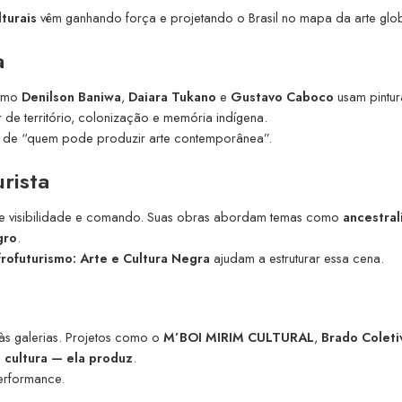
turais
vêm ganhando força e projetando o Brasil no mapa da arte glob
a
como
Denilson Baniwa
,
Daiara Tukano
e
Gustavo Caboco
usam pintur
 de território, colonização e memória indígena.
a de “quem pode produzir arte contemporânea”.
urista
de visibilidade e comando. Suas obras abordam temas como
ancestral
gro
.
frofuturismo: Arte e Cultura Negra
ajudam a estruturar essa cena.
às galerias. Projetos como o
M’BOI MIRIM CULTURAL
,
Brado Coleti
 cultura — ela produz
.
performance.