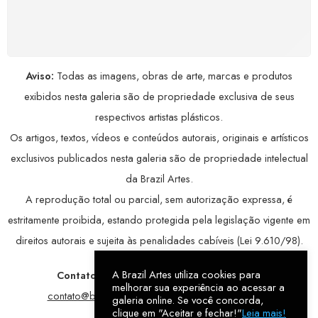
Seus dados pessoais protegidos por criptografia
avançada, garantindo máxima privacidade.
Aviso:
Todas as imagens, obras de arte, marcas e produtos
exibidos nesta galeria são de propriedade exclusiva de seus
respectivos artistas plásticos.
Os artigos, textos, vídeos e conteúdos autorais, originais e artísticos
exclusivos publicados nesta galeria são de propriedade intelectual
da Brazil Artes.
A reprodução total ou parcial, sem autorização expressa, é
estritamente proibida, estando protegida pela legislação vigente em
direitos autorais e sujeita às penalidades cabíveis (Lei 9.610/98).
A Brazil Artes utiliza cookies para
Contatos:
WhatsApp:
79 9998-1221
/ E-mail:
melhorar sua experiência ao acessar a
contato@brazilartes.com
/ Instagram:
@brazilartes
galeria online. Se você concorda,
clique em "Aceitar e fechar!"
Leia mais!