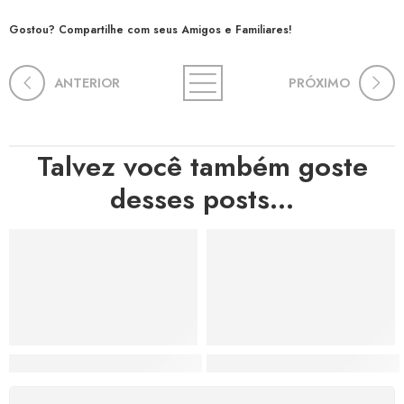
Gostou? Compartilhe com seus Amigos e Familiares!
ANTERIOR
PRÓXIMO
Talvez você também goste
desses posts...
Hortas, Cores e Saberes: A Revolução Verde Que Co
A Estética do Colapso: C