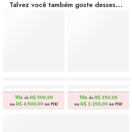
Talvez você também goste desses...
Bordados de um Panda – 120x110cm
O Grande Elefante – 70x
R$
5.000,00
R$
3.500,00
10x
10x
R$
500,00
R$
350,00
de
de
R$
4.500,00
R$
3.150,00
ou
no PIX!
ou
no PIX!
FRETE GRÁTIS
Levamos a arte até você com rapidez, cuidado e sem