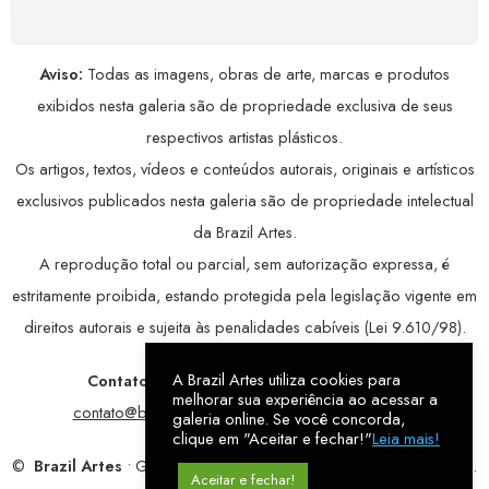
Aviso:
Todas as imagens, obras de arte, marcas e produtos
exibidos nesta galeria são de propriedade exclusiva de seus
respectivos artistas plásticos.
Os artigos, textos, vídeos e conteúdos autorais, originais e artísticos
exclusivos publicados nesta galeria são de propriedade intelectual
da Brazil Artes.
A reprodução total ou parcial, sem autorização expressa, é
estritamente proibida, estando protegida pela legislação vigente em
direitos autorais e sujeita às penalidades cabíveis (Lei 9.610/98).
A Brazil Artes utiliza cookies para
Contatos:
WhatsApp:
79 9998-1221
/ E-mail:
melhorar sua experiência ao acessar a
contato@brazilartes.com
/ Instagram:
@brazilartes
galeria online. Se você concorda,
clique em "Aceitar e fechar!"
Leia mais!
©
Brazil Artes
• Galeria Online.
9 anos
de história (2017 – 2026).
Aceitar e fechar!