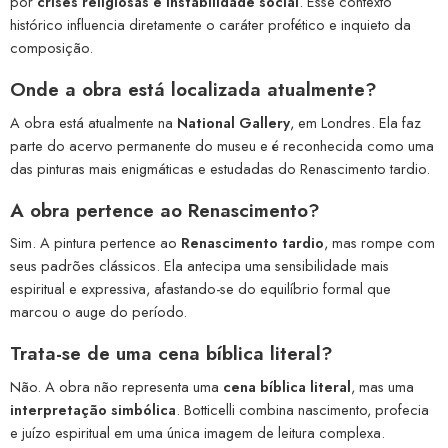
por
crises religiosas e instabilidade social
. Esse contexto
histórico influencia diretamente o caráter profético e inquieto da
composição.
Onde a obra está localizada atualmente?
A obra está atualmente na
National Gallery
, em Londres. Ela faz
parte do acervo permanente do museu e é reconhecida como uma
das pinturas mais enigmáticas e estudadas do Renascimento tardio.
A obra pertence ao Renascimento?
Sim. A pintura pertence ao
Renascimento tardio
, mas rompe com
seus padrões clássicos. Ela antecipa uma sensibilidade mais
espiritual e expressiva, afastando-se do equilíbrio formal que
marcou o auge do período.
Trata-se de uma cena bíblica literal?
Não. A obra não representa uma
cena bíblica literal
, mas uma
interpretação simbólica
. Botticelli combina nascimento, profecia
e juízo espiritual em uma única imagem de leitura complexa.