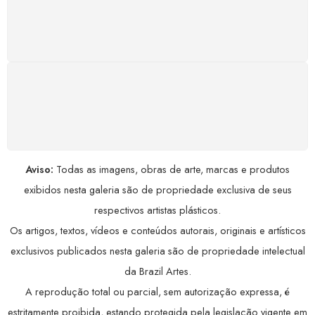
Satisfação assegurada ou seu dinheiro de volta!
Conforme a Lei de Defesa do Consumidor.
COMPRE COM SEGURANÇA
Seus dados pessoais protegidos por criptografia
avançada, garantindo máxima privacidade.
Aviso:
Todas as imagens, obras de arte, marcas e produtos
exibidos nesta galeria são de propriedade exclusiva de seus
respectivos artistas plásticos.
Os artigos, textos, vídeos e conteúdos autorais, originais e artísticos
exclusivos publicados nesta galeria são de propriedade intelectual
da Brazil Artes.
A reprodução total ou parcial, sem autorização expressa, é
estritamente proibida, estando protegida pela legislação vigente em