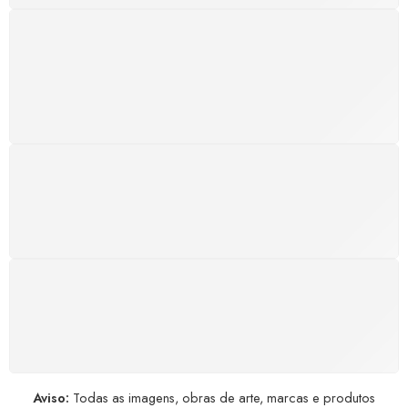
SUPORTE 24/7
Atendimento rápido, eficiente e disponível sempre, a
qualquer hora. Conte conosco e aproveite nossa
excelência.
GARANTIA DE 100% REEMBOLSO
Satisfação assegurada ou seu dinheiro de volta!
Conforme a Lei de Defesa do Consumidor.
COMPRE COM SEGURANÇA
Seus dados pessoais protegidos por criptografia
avançada, garantindo máxima privacidade.
Aviso:
Todas as imagens, obras de arte, marcas e produtos