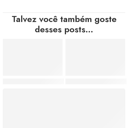
Talvez você também goste
desses posts...
Hortas, Cores e Saberes: A Revolução Verde Que Co
A Estética do Colapso: C
FRETE GRÁTIS
Levamos a arte até você com rapidez, cuidado e sem
custos extras, seja no Brasil ou em qualquer parte do
mundo.