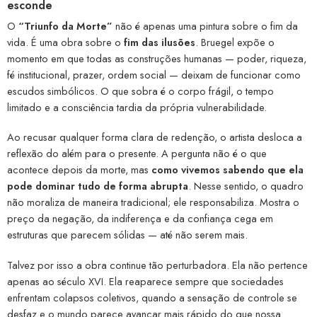
esconde
O
“Triunfo da Morte”
não é apenas uma pintura sobre o fim da
vida. É uma obra sobre o
fim das ilusões
. Bruegel expõe o
momento em que todas as construções humanas — poder, riqueza,
fé institucional, prazer, ordem social — deixam de funcionar como
escudos simbólicos. O que sobra é o corpo frágil, o tempo
limitado e a consciência tardia da própria vulnerabilidade.
Ao recusar qualquer forma clara de redenção, o artista desloca a
reflexão do além para o presente. A pergunta não é o que
acontece depois da morte, mas
como vivemos sabendo que ela
pode dominar tudo de forma abrupta
. Nesse sentido, o quadro
não moraliza de maneira tradicional; ele responsabiliza. Mostra o
preço da negação, da indiferença e da confiança cega em
estruturas que parecem sólidas — até não serem mais.
Talvez por isso a obra continue tão perturbadora. Ela não pertence
apenas ao século XVI. Ela reaparece sempre que sociedades
enfrentam colapsos coletivos, quando a sensação de controle se
desfaz e o mundo parece avançar mais rápido do que nossa