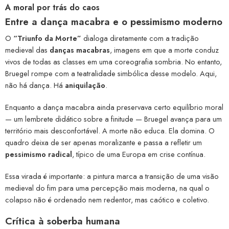
A moral por trás do caos
Entre a dança macabra e o pessimismo moderno
O
“Triunfo da Morte”
dialoga diretamente com a tradição
medieval das
danças macabras
, imagens em que a morte conduz
vivos de todas as classes em uma coreografia sombria. No entanto,
Bruegel rompe com a teatralidade simbólica desse modelo. Aqui,
não há dança. Há
aniquilação
.
Enquanto a dança macabra ainda preservava certo equilíbrio moral
— um lembrete didático sobre a finitude — Bruegel avança para um
território mais desconfortável. A morte não educa. Ela domina. O
quadro deixa de ser apenas moralizante e passa a refletir um
pessimismo radical
, típico de uma Europa em crise contínua.
Essa virada é importante: a pintura marca a transição de uma visão
medieval do fim para uma percepção mais moderna, na qual o
colapso não é ordenado nem redentor, mas caótico e coletivo.
Crítica à soberba humana