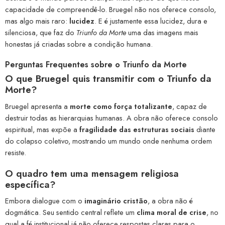
capacidade de compreendê-lo. Bruegel não nos oferece consolo,
mas algo mais raro:
lucidez
. E é justamente essa lucidez, dura e
silenciosa, que faz do
Triunfo da Morte
uma das imagens mais
honestas já criadas sobre a condição humana.
Perguntas Frequentes sobre o Triunfo da Morte
O que Bruegel quis transmitir com o Triunfo da
Morte?
Bruegel apresenta a
morte como força totalizante
, capaz de
destruir todas as hierarquias humanas. A obra não oferece consolo
espiritual, mas expõe a
fragilidade das estruturas sociais
diante
do colapso coletivo, mostrando um mundo onde nenhuma ordem
resiste.
O quadro tem uma mensagem religiosa
específica?
Embora dialogue com o
imaginário cristão
, a obra não é
dogmática. Seu sentido central reflete um
clima moral de crise
, no
qual a fé institucional já não oferece respostas claras para o