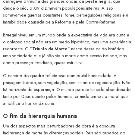
carregava o trauma das grandes ondas da
peste negra
, que
desde o século XIV dizimavam populações inteiras. A isso
somavam-se guerras constantes, fome, perseguições religiosas e a
instabilidade causada pela Reforma e pela Contra-Reforma.
Bruegel viveu em um mundo onde a expectativa de vida era curta e
o colapso social não era um medo hipotético, mas uma experiência
recorrente. O
“Triunfo da Morte”
nasce desse caldo histórico:
uma sociedade que já não via a morte como evento isolado, mas
como presença cotidiana, quase estrutural.
O cenário do quadro reflete isso com brutal honestidade. A
paisagem é árida, sem vegetação, sem sinais de regeneração. Não
há horizonte de esperança. O mundo parece ter sido abandonado
tanto por Deus quanto pelos homens, criando um vazio moral que
amplifica o horror da cena.
O fim da hierarquia humana
Um dos aspectos mais perturbadores da obra é a absoluta
indiferença da morte às diferenças sociais. Reis são puxados do