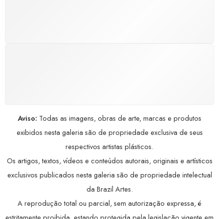
Satisfação assegurada ou seu dinheiro de volta!
Conforme a Lei de Defesa do Consumidor.
COMPRE COM SEGURANÇA
Seus dados pessoais protegidos por criptografia
avançada, garantindo máxima privacidade.
Aviso:
Todas as imagens, obras de arte, marcas e produtos
exibidos nesta galeria são de propriedade exclusiva de seus
respectivos artistas plásticos.
Os artigos, textos, vídeos e conteúdos autorais, originais e artísticos
exclusivos publicados nesta galeria são de propriedade intelectual
da Brazil Artes.
A reprodução total ou parcial, sem autorização expressa, é
estritamente proibida, estando protegida pela legislação vigente em