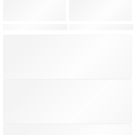
Hortas, Cores e Saberes: A Revolução Verde Que Co
A Estética do Colapso: C
FRETE GRÁTIS
Levamos a arte até você com rapidez, cuidado e sem
custos extras, seja no Brasil ou em qualquer parte do
mundo.
SUPORTE 24/7
Atendimento rápido, eficiente e disponível sempre, a
qualquer hora. Conte conosco e aproveite nossa
excelência.
GARANTIA DE 100% REEMBOLSO