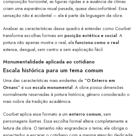
composição horizontal, as figuras rígidas e a ausência de clímax
criam uma experiência visual pesada, quase desconfortável. Essa
sensação não é acidental — ela é parte da linguagem da obra.
Analisar as características desse quadro é entender como Courbet
transforma escolhas formais em
posição estética e social
. A
pintura não apenas mostra o real; ela
funciona como o real
:
extensa, desigual, sem centro e sem explicação fácil.
Monumentalidade aplicada ao cotidiano
Escala histórica para um tema comum
Uma das características mais evidentes de
“O Enterro em
Ornans”
é sua
escala monumental
. A obra possui dimensões
normalmente reservadas à pintura histórica, gênero considerado o
mais nobre da tradição acadêmica.
Courbet aplica esse formato a um
enterro comum
, sem
personagens ilustres. Essa escolha formal altera completamente a
leitura da obra. O tamanho não engrandece o tema; ele obriga o
espectador a encarar o cotidiano com a mesma atenção dedicada