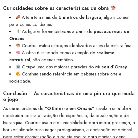
Curiosidades sobre as características da obra
A tela tem mais de
6 metros de largura
, algo incomum
para cenas cotidianas.
As figuras foram pintadas a partir de
pessoas reais de
Ornans
.
Courbet evitou esboços idealizados antes da pintura final.
A obra é estudada como exemplo de
realismo
estrutural
, não apenas temático.
Ocupa uma das maiores paredes do
Museu d’Orsay
.
Continua sendo referência em debates sobre arte e
sociedade.
Conclusão – As características de uma pintura que muda
o jogo
As características de
“O Enterro em Ornans”
revelam uma obra
construída contra a tradição do espetáculo, da idealização e da
hierarquia. Courbet usa a monumentalidade para impor presença, a
horizontalidade para negar protagonismo, a contenção emocional
para evitar dramatização e a paleta escura para manter a cena