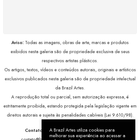
COMPRE COM SEGURANÇA
Seus dados pessoais protegidos por criptografia
avançada, garantindo máxima privacidade.
Aviso:
Todas as imagens, obras de arte, marcas e produtos
exibidos nesta galeria são de propriedade exclusiva de seus
respectivos artistas plásticos.
Os artigos, textos, vídeos e conteúdos autorais, originais e artísticos
exclusivos publicados nesta galeria são de propriedade intelectual
da Brazil Artes.
A reprodução total ou parcial, sem autorização expressa, é
estritamente proibida, estando protegida pela legislação vigente em
direitos autorais e sujeita às penalidades cabíveis (Lei 9.610/98).
A Brazil Artes utiliza cookies para
Contatos:
WhatsApp:
79 9998-1221
/ E-mail:
melhorar sua experiência ao acessar a
contato@brazilartes.com
/ Instagram:
@brazilartes