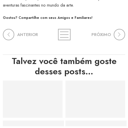
aventuras fascinantes no mundo da arte.
Gostou? Compartilhe com seus Amigos e Familiares!
ANTERIOR
PRÓXIMO
Talvez você também goste
desses posts...
Hortas, Cores e Saberes: A Revolução Verde Que Co
A Estética do Colapso: C