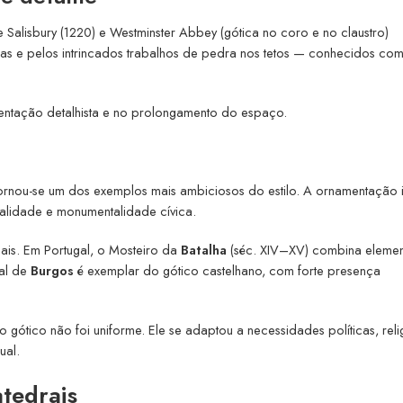
de Salisbury (1220) e Westminster Abbey (gótica no coro e no claustro)
gas e pelos intrincados trabalhos de pedra nos tetos — conhecidos c
mentação detalhista e no prolongamento do espaço.
tornou-se um dos exemplos mais ambiciosos do estilo. A ornamentação 
ualidade e monumentalidade cívica.
cais. Em Portugal, o Mosteiro da
Batalha
(séc. XIV–XV) combina elemen
ral de
Burgos
é exemplar do gótico castelhano, com forte presença
gótico não foi uniforme. Ele se adaptou a necessidades políticas, reli
ual.
atedrais