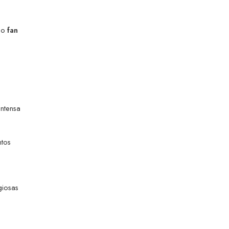
omo
fan
intensa
tos
giosas