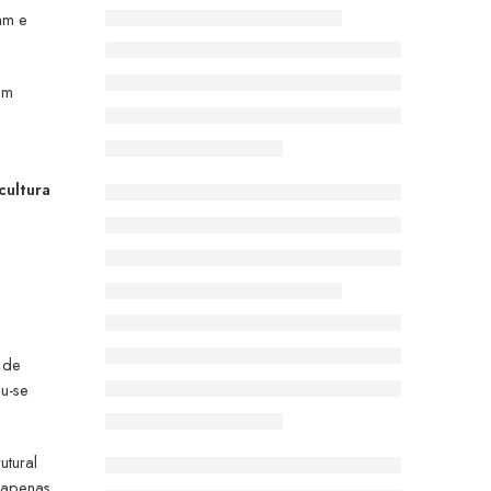
ram e
om
cultura
s de
ou-se
utural
é apenas