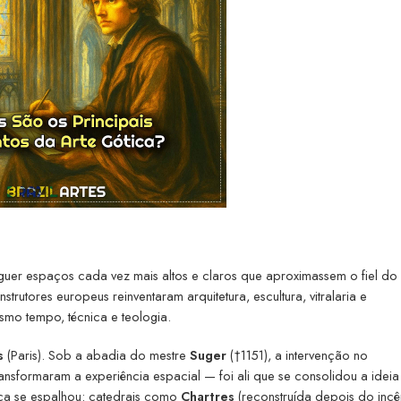
rguer espaços cada vez mais altos e claros que aproximassem o fiel do 
trutores europeus reinventaram arquitetura, escultura, vitralaria e
mo tempo, técnica e teologia.
s
(Paris). Sob a abadia do mestre
Suger
(†1151), a intervenção no
transformaram a experiência espacial — foi ali que se consolidou a idei
tica se espalhou: catedrais como
Chartres
(reconstruída depois do inc