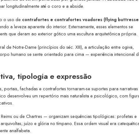
ar longitudinalmente até o coro e a abside.
vo o uso de
contrafortes e contrafortes voadores (flying buttresse
tendo a leveza aparente do interior. Externamente, esses elementos se
ts que deram ao exterior gótico uma escultura arquitetônica própria.
 de Notre-Dame (princípios do séc. XIII), a articulação entre ogiva,
orpo humano se sente orientado para cima — experiência intencional 
iva, tipologia e expressão
, portais, fachadas e contrafortes tornaram-se suportes para narrativas
o desenvolveu um repertório mais naturalista e psicológico, com figur
ativos.
Reims ou de Chartres — organizam sequências tipológicas: profetas e
 arquivoltas; juízo e glória no tímpano. Essa ordem visual era catequétic
ente analfabeta.