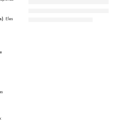
s)
. Eles
de
as
a: