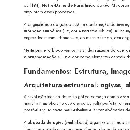
de 1194),
Notre-Dame de Paris
(início do séc. XII; cor
ampliaram esses processos.
A originalidade do gótico está na combinação de
invenç
intenção simbólica
(luz, cor e narrativa bíblica). A li
engrandecimento urbano — e, ao mesmo tempo, deu origem a
Neste primeiro bloco vamos tratar das raízes e do que, de
e ornamentação
e
luz e cor
como elementos centrais da
Fundamentos: Estrutura, Imag
Arquitetura estrutural: ogivas, 
A revolução técnica do estilo gótico começa com o
arco 
maneira mais eficiente que o arco de volta perfeita român
possível erguer naves mais esbeltas e lançar abóbadas d
A
abóbada de ogiva
(vault ribbed) organiza o telhado em
liberou as paredes: tornaram-se afiadas, cheias de vãos