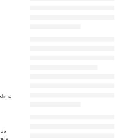
divino.
a de
êndio