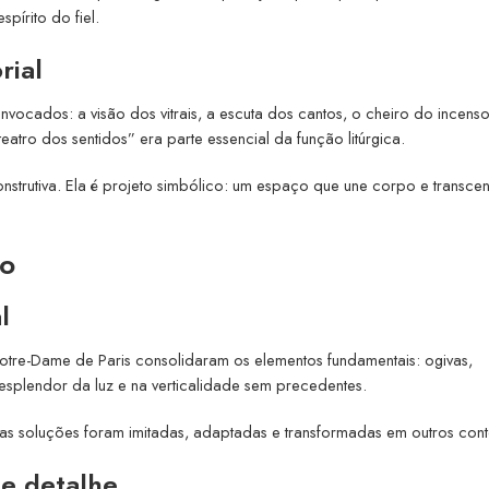
pírito do fiel.
rial
vocados: a visão dos vitrais, a escuta dos cantos, o cheiro do incenso,
atro dos sentidos” era parte essencial da função litúrgica.
construtiva. Ela é projeto simbólico: um espaço que une corpo e transce
co
l
Notre-Dame de Paris consolidaram os elementos fundamentais: ogivas,
 esplendor da luz e na verticalidade sem precedentes.
as soluções foram imitadas, adaptadas e transformadas em outros cont
 e detalhe