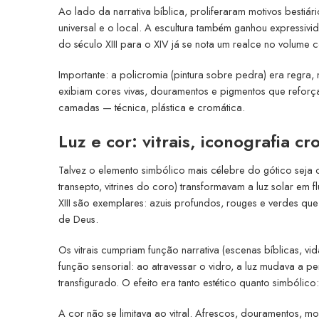
Ao lado da narrativa bíblica, proliferaram motivos bestiár
universal e o local. A escultura também ganhou expressivi
do século XIII para o XIV já se nota um realce no volume 
Importante: a policromia (pintura sobre pedra) era regra,
exibiam cores vivas, douramentos e pigmentos que reforçav
camadas — técnica, plástica e cromática.
Luz e cor: vitrais, iconografia cr
Talvez o elemento simbólico mais célebre do gótico seja
transepto, vitrines do coro) transformavam a luz solar em f
XIII são exemplares: azuis profundos, rouges e verdes q
de Deus.
Os vitrais cumpriam função narrativa (escenas bíblicas, 
função sensorial: ao atravessar o vidro, a luz mudava a
transfigurado. O efeito era tanto estético quanto simbólic
A cor não se limitava ao vitral. Afrescos, douramentos, 