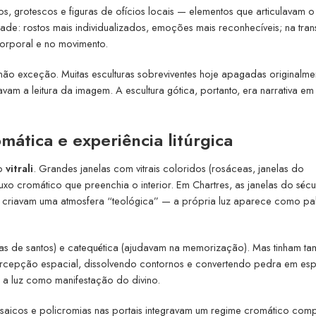
ios, grotescos e figuras de ofícios locais — elementos que articulavam o
dade: rostos mais individualizados, emoções mais reconhecíveis; na tra
corporal e no movimento.
 não exceção. Muitas esculturas sobreviventes hoje apagadas originalme
am a leitura da imagem. A escultura gótica, portanto, era narrativa em 
omática e experiência litúrgica
 o
vitrali
. Grandes janelas com vitrais coloridos (rosáceas, janelas do
luxo cromático que preenchia o interior. Em Chartres, as janelas do sécul
ue criavam uma atmosfera “teológica” — a própria luz aparece como pa
vidas de santos) e catequética (ajudavam na memorização). Mas tinham t
 percepção espacial, dissolvendo contornos e convertendo pedra em es
o: a luz como manifestação do divino.
mosaicos e policromias nas portais integravam um regime cromático com