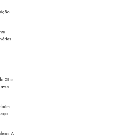
nsição
nte
várias
o XII e
lavra
ambém
paço
plexo. A