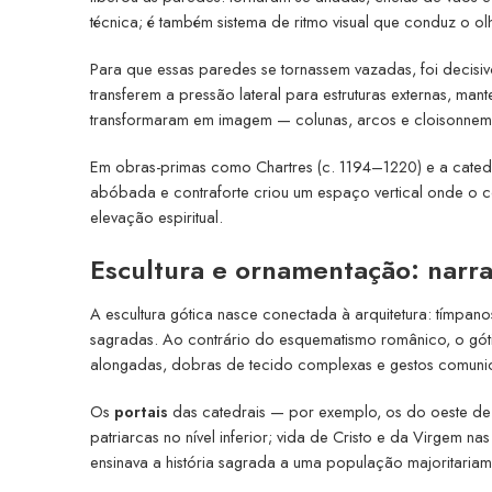
técnica; é também sistema de ritmo visual que conduz o olh
Para que essas paredes se tornassem vazadas, foi decisi
transferem a pressão lateral para estruturas externas, man
transformaram em imagem — colunas, arcos e cloisonnemen
Em obras-primas como Chartres (c. 1194–1220) e a catedral
abóbada e contraforte criou um espaço vertical onde o c
elevação espiritual.
Escultura e ornamentação: narrat
A escultura gótica nasce conectada à arquitetura: tímpanos
sagradas. Ao contrário do esquematismo românico, o gótic
alongadas, dobras de tecido complexas e gestos comunic
Os
portais
das catedrais — por exemplo, os do oeste de 
patriarcas no nível inferior; vida de Cristo e da Virgem nas
ensinava a história sagrada a uma população majoritariam