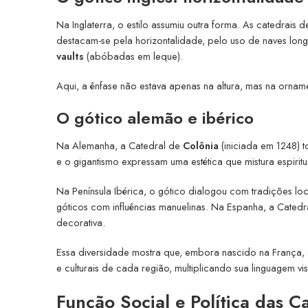
Na Inglaterra, o estilo assumiu outra forma. As catedrais 
destacam-se pela horizontalidade, pelo uso de naves lon
vaults
(abóbadas em leque).
Aqui, a ênfase não estava apenas na altura, mas na orna
O gótico alemão e ibérico
Na Alemanha, a Catedral de
Colônia
(iniciada em 1248) 
e o gigantismo expressam uma estética que mistura espirit
Na Península Ibérica, o gótico dialogou com tradições lo
góticos com influências manuelinas. Na Espanha, a Cated
decorativa.
Essa diversidade mostra que, embora nascido na França, o 
e culturais de cada região, multiplicando sua linguagem vis
Função Social e Política das C