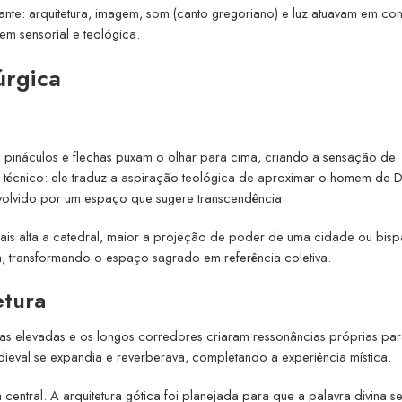
alizante: arquitetura, imagem, som (canto gregoriano) e luz atuavam em con
m sensorial e teológica.
úrgica
s, pináculos e flechas puxam o olhar para cima, criando a sensação de
as técnico: ele traduz a aspiração teológica de aproximar o homem de 
volvido por um espaço que sugere transcendência.
ais alta a catedral, maior a projeção de poder de uma cidade ou bis
ca, transformando o espaço sagrado em referência coletiva.
etura
das elevadas e os longos corredores criaram ressonâncias próprias pa
ieval se expandia e reverberava, completando a experiência mística.
central. A arquitetura gótica foi planejada para que a palavra divina s