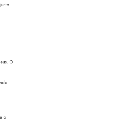
junto
Deus. O
pado.
ra o
e