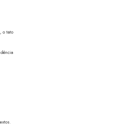
 o tato
ndência
extos.