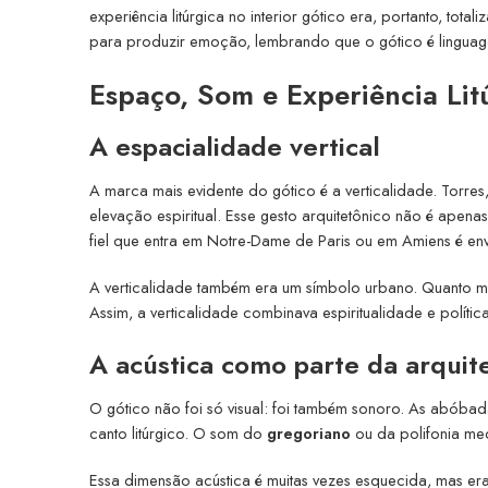
experiência litúrgica no interior gótico era, portanto, tot
para produzir emoção, lembrando que o gótico é linguage
Espaço, Som e Experiência Lit
A espacialidade vertical
A marca mais evidente do gótico é a verticalidade. Torre
elevação espiritual. Esse gesto arquitetônico não é apen
fiel que entra em Notre-Dame de Paris ou em Amiens é en
A verticalidade também era um símbolo urbano. Quanto m
Assim, a verticalidade combinava espiritualidade e políti
A acústica como parte da arquit
O gótico não foi só visual: foi também sonoro. As abóba
canto litúrgico. O som do
gregoriano
ou da polifonia med
Essa dimensão acústica é muitas vezes esquecida, mas era 