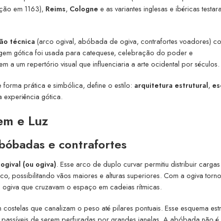
oação em 1163),
Reims
,
Cologne
e as variantes inglesas e ibéricas testa
ão técnica
(arco ogival, abóbada de ogiva, contrafortes voadores) c
nguagem gótica foi usada para catequese, celebração do poder e
 um repertório visual que influenciaria a arte ocidental por séculos.
 forma prática e simbólica, define o estilo:
arquitetura estrutural
,
es
 experiência gótica.
em e Luz
abóbadas e contrafortes
ogival (ou ogiva)
. Esse arco de duplo curvar permitiu distribuir carga
ico, possibilitando vãos maiores e alturas superiores. Com a ogiva torn
e ogiva que cruzavam o espaço em cadeias rítmicas.
 costelas que canalizam o peso até pilares pontuais. Esse esquema estr
 e passíveis de serem perfuradas por grandes janelas. A abóbada não 