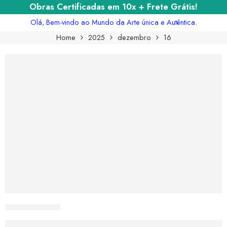
Obras Certificadas em 10x + Frete Grátis!
Olá, Bem-vindo ao Mundo da Arte única e Autêntica.
Home
2025
dezembro
16
CURIOSART
Como o Estilo de Jackson Pollock Mudou