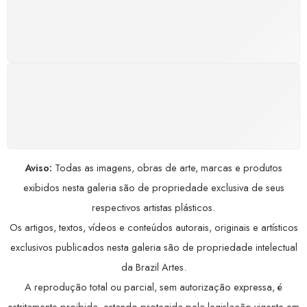
Satisfação assegurada ou seu dinheiro de volta!
Conforme a Lei de Defesa do Consumidor.
COMPRE COM SEGURANÇA
Seus dados pessoais protegidos por criptografia
avançada, garantindo máxima privacidade.
Aviso:
Todas as imagens, obras de arte, marcas e produtos
exibidos nesta galeria são de propriedade exclusiva de seus
respectivos artistas plásticos.
Os artigos, textos, vídeos e conteúdos autorais, originais e artísticos
exclusivos publicados nesta galeria são de propriedade intelectual
da Brazil Artes.
A reprodução total ou parcial, sem autorização expressa, é
estritamente proibida, estando protegida pela legislação vigente em