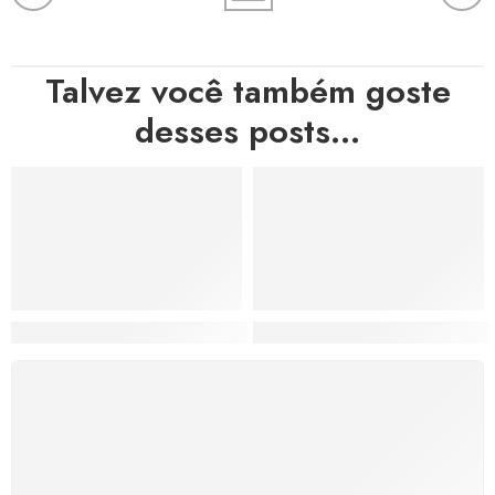
Talvez você também goste
desses posts...
Hortas, Cores e Saberes: A Revolução Verde Que Co
A Estética do Colapso: C
FRETE GRÁTIS
Levamos a arte até você com rapidez, cuidado e sem
custos extras, seja no Brasil ou em qualquer parte do
mundo.