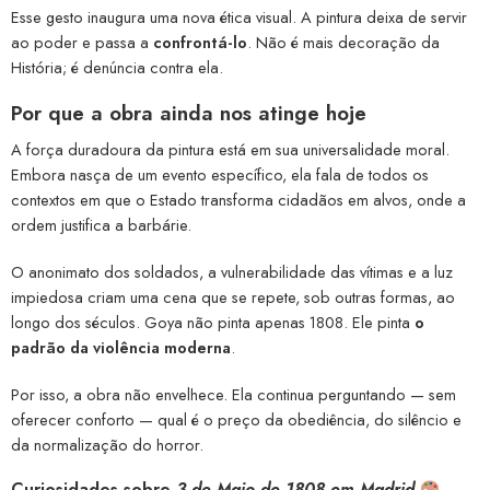
Esse gesto inaugura uma nova ética visual. A pintura deixa de servir
ao poder e passa a
confrontá-lo
. Não é mais decoração da
História; é denúncia contra ela.
Por que a obra ainda nos atinge hoje
A força duradoura da pintura está em sua universalidade moral.
Embora nasça de um evento específico, ela fala de todos os
contextos em que o Estado transforma cidadãos em alvos, onde a
ordem justifica a barbárie.
O anonimato dos soldados, a vulnerabilidade das vítimas e a luz
impiedosa criam uma cena que se repete, sob outras formas, ao
longo dos séculos. Goya não pinta apenas 1808. Ele pinta
o
padrão da violência moderna
.
Por isso, a obra não envelhece. Ela continua perguntando — sem
oferecer conforto — qual é o preço da obediência, do silêncio e
da normalização do horror.
Curiosidades sobre
3 de Maio de 1808 em Madrid