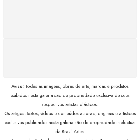
GARANTIA DE 100% REEMBOLSO
Satisfação assegurada ou seu dinheiro de volta!
Conforme a Lei de Defesa do Consumidor.
COMPRE COM SEGURANÇA
Seus dados pessoais protegidos por criptografia
avançada, garantindo máxima privacidade.
Aviso:
Todas as imagens, obras de arte, marcas e produtos
exibidos nesta galeria são de propriedade exclusiva de seus
respectivos artistas plásticos.
Os artigos, textos, vídeos e conteúdos autorais, originais e artísticos
exclusivos publicados nesta galeria são de propriedade intelectual
da Brazil Artes.