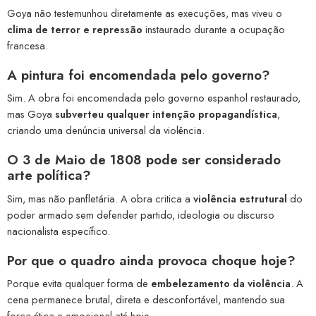
Goya não testemunhou diretamente as execuções, mas viveu o
clima de terror e repressão
instaurado durante a ocupação
francesa.
A pintura foi encomendada pelo governo?
Sim. A obra foi encomendada pelo governo espanhol restaurado,
mas Goya
subverteu qualquer intenção propagandística
,
criando uma denúncia universal da violência.
O 3 de Maio de 1808 pode ser considerado
arte política?
Sim, mas não panfletária. A obra critica a
violência estrutural
do
poder armado sem defender partido, ideologia ou discurso
nacionalista específico.
Por que o quadro ainda provoca choque hoje?
Porque evita qualquer forma de
embelezamento da violência
. A
cena permanece brutal, direta e desconfortável, mantendo sua
força ética e emocional até hoje.