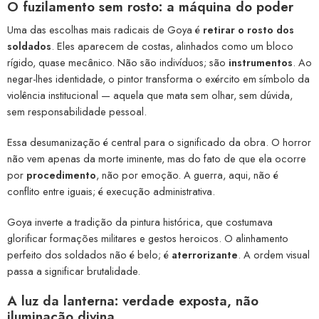
O fuzilamento sem rosto: a máquina do poder
Uma das escolhas mais radicais de Goya é
retirar o rosto dos
soldados
. Eles aparecem de costas, alinhados como um bloco
rígido, quase mecânico. Não são indivíduos; são
instrumentos
. Ao
negar-lhes identidade, o pintor transforma o exército em símbolo da
violência institucional — aquela que mata sem olhar, sem dúvida,
sem responsabilidade pessoal.
Essa desumanização é central para o significado da obra. O horror
não vem apenas da morte iminente, mas do fato de que ela ocorre
por
procedimento
, não por emoção. A guerra, aqui, não é
conflito entre iguais; é execução administrativa.
Goya inverte a tradição da pintura histórica, que costumava
glorificar formações militares e gestos heroicos. O alinhamento
perfeito dos soldados não é belo; é
aterrorizante
. A ordem visual
passa a significar brutalidade.
A luz da lanterna: verdade exposta, não
iluminação divina