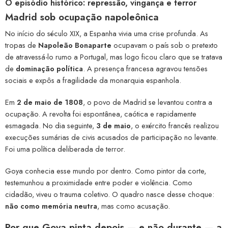
O episódio histórico: repressão, vingança e terror
Madrid sob ocupação napoleônica
No início do século XIX, a Espanha vivia uma crise profunda. As
tropas de
Napoleão Bonaparte
ocupavam o país sob o pretexto
de atravessá-lo rumo a Portugal, mas logo ficou claro que se tratava
de
dominação política
. A presença francesa agravou tensões
sociais e expôs a fragilidade da monarquia espanhola.
Em
2 de maio de 1808
, o povo de Madrid se levantou contra a
ocupação. A revolta foi espontânea, caótica e rapidamente
esmagada. No dia seguinte,
3 de maio
, o exército francês realizou
execuções sumárias de civis acusados de participação no levante.
Foi uma política deliberada de terror.
Goya conhecia esse mundo por dentro. Como pintor da corte,
testemunhou a proximidade entre poder e violência. Como
cidadão, viveu o trauma coletivo. O quadro nasce desse choque:
não como memória neutra
, mas como acusação.
Por que Goya pinta depois — e não durante — a