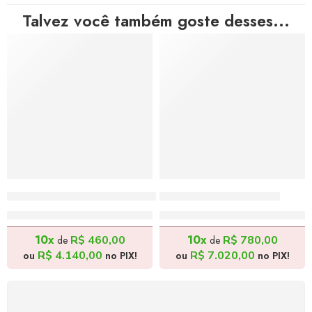
Talvez você também goste desses...
Cotidiano do Sertão – 170x70cm
Deserto – 175x135cm
R$
4.600,00
R$
7.800,00
10x
10x
R$
460,00
R$
780,00
de
de
R$
4.140,00
R$
7.020,00
ou
no PIX!
ou
no PIX!
FRETE GRÁTIS