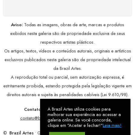
avançada, garantindo máxima privacidade.
Aviso:
Todas as imagens, obras de arte, marcas e produtos
exibidos nesta galeria são de propriedade exclusiva de seus
respectivos artistas plásticos.
Os artigos, textos, vídeos e conteúdos autorais, originais e artísticos
exclusivos publicados nesta galeria são de propriedade intelectual
da Brazil Artes.
A reprodução total ou parcial, sem autorização expressa, é
estritamente proibida, estando protegida pela legislação vigente em
direitos autorais e sujeita às penalidades cabíveis (Lei 9.610/98).
A Brazil Artes utiliza cookies para
Contatos:
WhatsApp:
79 9998-1221
/ E-mail:
melhorar sua experiência ao acessar a
contato@brazilartes.com
/ Instagram:
@brazilartes
galeria online. Se você concorda,
clique em "Aceitar e fechar!"
Leia mais!
©
Brazil Artes
• Galeria Online.
9 anos
de história (2017 – 2026).