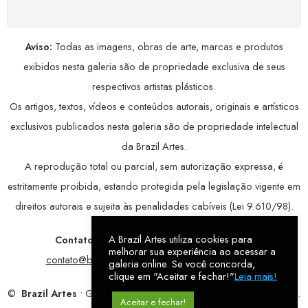
Aviso:
Todas as imagens, obras de arte, marcas e produtos
exibidos nesta galeria são de propriedade exclusiva de seus
respectivos artistas plásticos.
Os artigos, textos, vídeos e conteúdos autorais, originais e artísticos
exclusivos publicados nesta galeria são de propriedade intelectual
da Brazil Artes.
A reprodução total ou parcial, sem autorização expressa, é
estritamente proibida, estando protegida pela legislação vigente em
direitos autorais e sujeita às penalidades cabíveis (Lei 9.610/98).
A Brazil Artes utiliza cookies para
Contatos:
WhatsApp:
79 9998-1221
/ E-mail:
melhorar sua experiência ao acessar a
contato@brazilartes.com
/ Instagram:
@brazilartes
galeria online. Se você concorda,
clique em "Aceitar e fechar!"
Leia mais!
©
Brazil Artes
• Galeria Online.
9 anos
de história (2017 – 2026).
Aceitar e fechar!