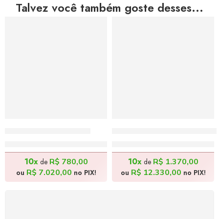
Talvez você também goste desses...
A Espera – 40x60cm
Na Sombra do Parreiral –
R$
7.800,00
R$
13.700,00
10x
10x
R$
780,00
R$
1.370,00
de
de
R$
7.020,00
R$
12.330,00
ou
no PIX!
ou
no PIX!
FRETE GRÁTIS
Levamos a arte até você com rapidez, cuidado e sem