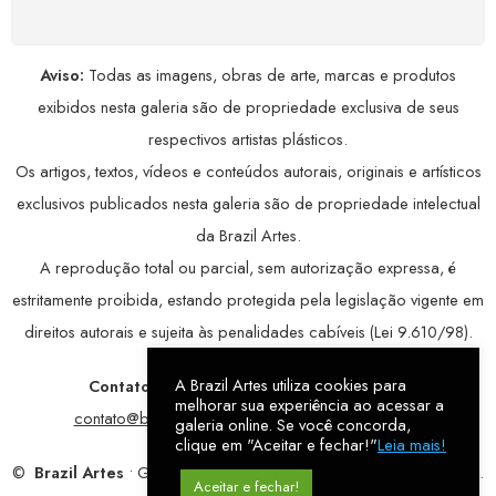
Aviso:
Todas as imagens, obras de arte, marcas e produtos
exibidos nesta galeria são de propriedade exclusiva de seus
respectivos artistas plásticos.
Os artigos, textos, vídeos e conteúdos autorais, originais e artísticos
exclusivos publicados nesta galeria são de propriedade intelectual
da Brazil Artes.
A reprodução total ou parcial, sem autorização expressa, é
estritamente proibida, estando protegida pela legislação vigente em
direitos autorais e sujeita às penalidades cabíveis (Lei 9.610/98).
A Brazil Artes utiliza cookies para
Contatos:
WhatsApp:
79 9998-1221
/ E-mail:
melhorar sua experiência ao acessar a
contato@brazilartes.com
/ Instagram:
@brazilartes
galeria online. Se você concorda,
clique em "Aceitar e fechar!"
Leia mais!
©
Brazil Artes
• Galeria Online.
9 anos
de história (2017 – 2026).
Aceitar e fechar!