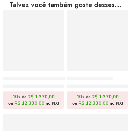
Talvez você também goste desses...
Jardim da Nona Maria – 60x70cm
A Reza – 60x70cm
R$
13.700,00
R$
13.700,00
10x
10x
R$
1.370,00
R$
1.370,00
de
de
R$
12.330,00
R$
12.330,00
ou
no PIX!
ou
no PIX!
FRETE GRÁTIS
Levamos a arte até você com rapidez, cuidado e sem