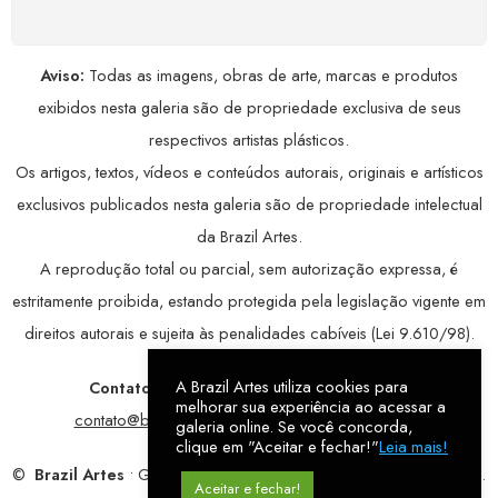
Aviso:
Todas as imagens, obras de arte, marcas e produtos
exibidos nesta galeria são de propriedade exclusiva de seus
respectivos artistas plásticos.
Os artigos, textos, vídeos e conteúdos autorais, originais e artísticos
exclusivos publicados nesta galeria são de propriedade intelectual
da Brazil Artes.
A reprodução total ou parcial, sem autorização expressa, é
estritamente proibida, estando protegida pela legislação vigente em
direitos autorais e sujeita às penalidades cabíveis (Lei 9.610/98).
A Brazil Artes utiliza cookies para
Contatos:
WhatsApp:
79 9998-1221
/ E-mail:
melhorar sua experiência ao acessar a
contato@brazilartes.com
/ Instagram:
@brazilartes
galeria online. Se você concorda,
clique em "Aceitar e fechar!"
Leia mais!
©
Brazil Artes
• Galeria Online.
9 anos
de história (2017 – 2026).
Aceitar e fechar!