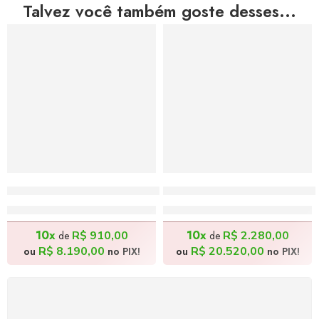
Talvez você também goste desses...
A Caminho da Felicidade – 40x70cm
Almoço na Roça I – 100x
R$
9.100,00
R$
22.800,00
10x
10x
R$
910,00
R$
2.280,00
de
de
R$
8.190,00
R$
20.520,00
ou
no PIX!
ou
no PIX!
FRETE GRÁTIS
Levamos a arte até você com rapidez, cuidado e sem