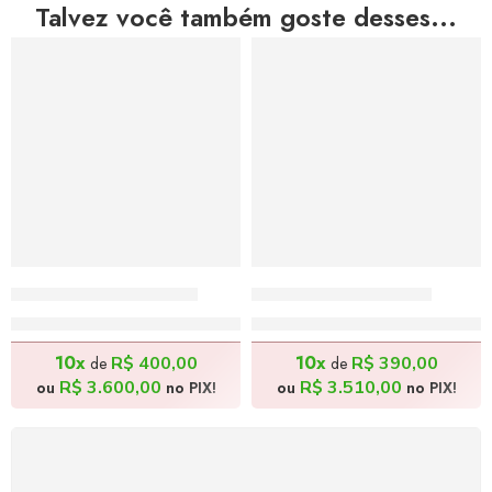
Talvez você também goste desses...
Feirante – 120x80cm
A Ceia – 140x50cm
R$
4.000,00
R$
3.900,00
10x
10x
R$
400,00
R$
390,00
de
de
R$
3.600,00
R$
3.510,00
ou
no PIX!
ou
no PIX!
FRETE GRÁTIS
Levamos a arte até você com rapidez, cuidado e sem