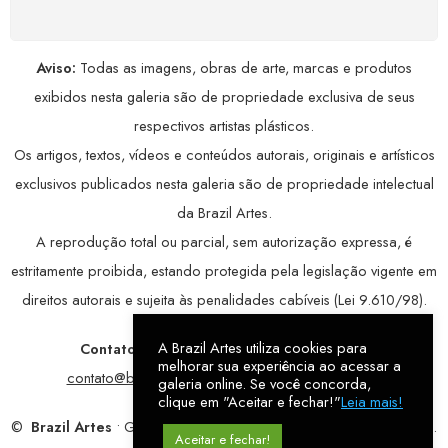
Aviso:
Todas as imagens, obras de arte, marcas e produtos
exibidos nesta galeria são de propriedade exclusiva de seus
respectivos artistas plásticos.
Os artigos, textos, vídeos e conteúdos autorais, originais e artísticos
exclusivos publicados nesta galeria são de propriedade intelectual
da Brazil Artes.
A reprodução total ou parcial, sem autorização expressa, é
estritamente proibida, estando protegida pela legislação vigente em
direitos autorais e sujeita às penalidades cabíveis (Lei 9.610/98).
A Brazil Artes utiliza cookies para
Contatos:
WhatsApp:
79 9998-1221
/ E-mail:
melhorar sua experiência ao acessar a
contato@brazilartes.com
/ Instagram:
@brazilartes
galeria online. Se você concorda,
clique em "Aceitar e fechar!"
Leia mais!
©
Brazil Artes
• Galeria Online.
9 anos
de história (2017 – 2026).
Aceitar e fechar!