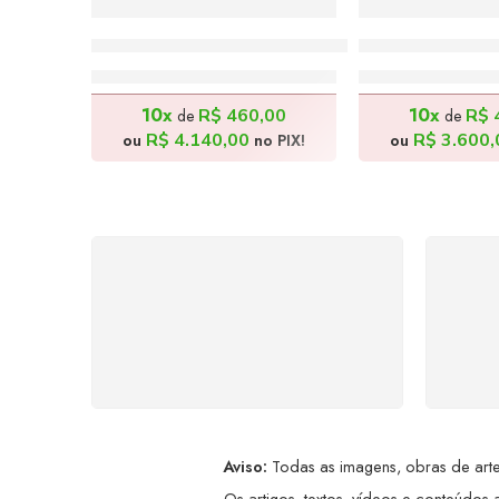
Cotidiano do Sertão – 170x70cm
Feirante – 120
R$
4.600,00
R$
4.00
10x
10x
R$
460,00
R$
de
de
R$
4.140,00
R$
3.600,
ou
no PIX!
ou
FRETE GRÁTIS
Levamos a arte até você com
Ate
rapidez, cuidado e sem custos
dis
extras, seja no Brasil ou em
qualquer parte do mundo.
a
Aviso:
Todas as imagens, obras de arte,
Os artigos, textos, vídeos e conteúdos a