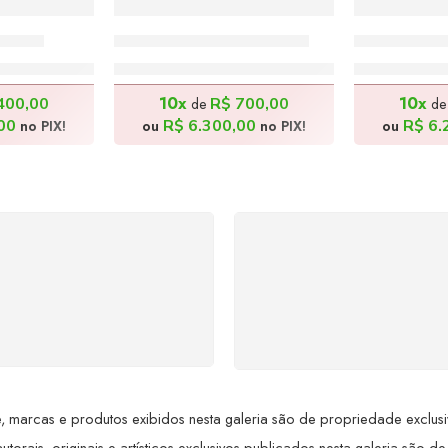
x80cm
Comunhão – 140x70cm
Catadores 
0,00
R$
7.000,00
R$
6
10x
10x
400,00
R$
700,00
de
d
00
R$
6.300,00
R$
6.
no PIX!
ou
no PIX!
ou
SUPORTE 24/7
GARANTIA DE 100
ndimento rápido, eficiente e
REEMBOLSO
ponível sempre, a qualquer
Satisfação assegurada ou 
hora. Conte conosco e
dinheiro de volta! Confor
proveite nossa excelência.
Lei de Defesa do Consumi
 marcas e produtos exibidos nesta galeria são de propriedade exclusiva 
utorais, originais e artísticos exclusivos publicados nesta galeria são de