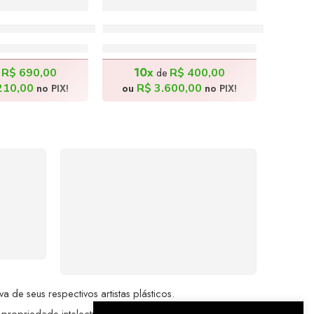
de Melancia – 140x80cm
Balé Nordestino – 180x80cm
.900,00
R$
4.000,00
10x
R$
690,00
R$
400,00
e
de
210,00
R$
3.600,00
no PIX!
ou
no PIX!
%
COMPRE COM
SEGURANÇA
seu
Seus dados pessoais
me a
protegidos por criptografia
dor.
avançada, garantindo máxima
privacidade.
de seus respectivos artistas plásticos.
 propriedade intelectual da Brazil Artes.