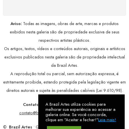
avançada, garantindo máxima privacidade.
Aviso:
Todas as imagens, obras de arte, marcas e produtos
exibidos nesta galeria são de propriedade exclusiva de seus
respectivos artistas plásticos.
Os artigos, textos, vídeos e conteúdos autorais, originais e artísticos
exclusivos publicados nesta galeria são de propriedade intelectual
da Brazil Artes.
A reprodução total ou parcial, sem autorização expressa, é
estritamente proibida, estando protegida pela legislação vigente em
direitos autorais e sujeita às penalidades cabíveis (Lei 9.610/98).
A Brazil Artes utiliza cookies para
Contatos:
WhatsApp:
79 9998-1221
/ E-mail:
melhorar sua experiência ao acessar a
contato@brazilartes.com
/ Instagram:
@brazilartes
galeria online. Se você concorda,
clique em "Aceitar e fechar!"
Leia mais!
©
Brazil Artes
• Galeria Online.
9 anos
de história (2017 – 2026).