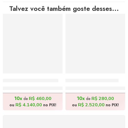
Talvez você também goste desses...
Agricultor – 130x100cm
Descanso – 140x50cm
R$
4.600,00
R$
2.800,00
10x
10x
R$
460,00
R$
280,00
de
de
R$
4.140,00
R$
2.520,00
ou
no PIX!
ou
no PIX!
FRETE GRÁTIS