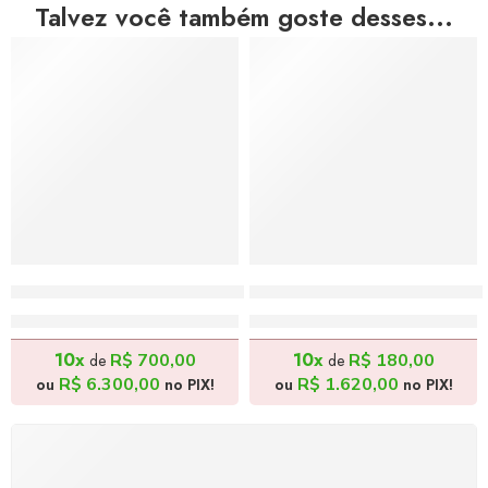
Talvez você também goste desses...
Rá, Bailarina Solar – 70x100cm
Menino Quebrando Coco 
R$
7.000,00
R$
1.800,00
10x
10x
R$
700,00
R$
180,00
de
de
R$
6.300,00
R$
1.620,00
ou
no PIX!
ou
no PIX!
FRETE GRÁTIS
Levamos a arte até você com rapidez, cuidado e sem