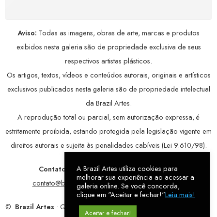
Aviso:
Todas as imagens, obras de arte, marcas e produtos
exibidos nesta galeria são de propriedade exclusiva de seus
respectivos artistas plásticos.
Os artigos, textos, vídeos e conteúdos autorais, originais e artísticos
exclusivos publicados nesta galeria são de propriedade intelectual
da Brazil Artes.
A reprodução total ou parcial, sem autorização expressa, é
estritamente proibida, estando protegida pela legislação vigente em
direitos autorais e sujeita às penalidades cabíveis (Lei 9.610/98).
A Brazil Artes utiliza cookies para
Contatos:
WhatsApp:
79 9998-1221
/ E-mail:
melhorar sua experiência ao acessar a
contato@brazilartes.com
/ Instagram:
@brazilartes
galeria online. Se você concorda,
clique em "Aceitar e fechar!"
Leia mais!
©
Brazil Artes
• Galeria Online.
9 anos
de história (2017 – 2026).
Aceitar e fechar!