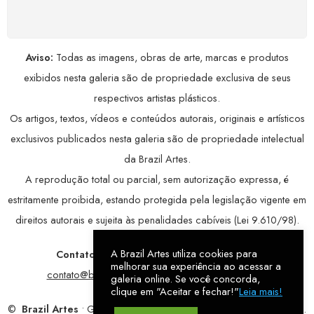
avançada, garantindo máxima privacidade.
Aviso:
Todas as imagens, obras de arte, marcas e produtos
exibidos nesta galeria são de propriedade exclusiva de seus
respectivos artistas plásticos.
Os artigos, textos, vídeos e conteúdos autorais, originais e artísticos
exclusivos publicados nesta galeria são de propriedade intelectual
da Brazil Artes.
A reprodução total ou parcial, sem autorização expressa, é
estritamente proibida, estando protegida pela legislação vigente em
direitos autorais e sujeita às penalidades cabíveis (Lei 9.610/98).
A Brazil Artes utiliza cookies para
Contatos:
WhatsApp:
79 9998-1221
/ E-mail:
melhorar sua experiência ao acessar a
contato@brazilartes.com
/ Instagram:
@brazilartes
galeria online. Se você concorda,
clique em "Aceitar e fechar!"
Leia mais!
©
Brazil Artes
• Galeria Online.
9 anos
de história (2017 – 2026).