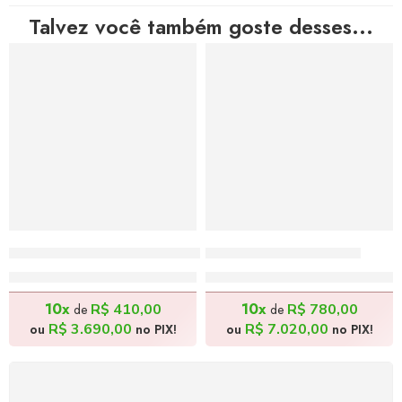
Talvez você também goste desses...
Dom Quixote – 160x80cm
Deserto – 175x135cm
R$
4.100,00
R$
7.800,00
10x
10x
R$
410,00
R$
780,00
de
de
R$
3.690,00
R$
7.020,00
ou
no PIX!
ou
no PIX!
FRETE GRÁTIS