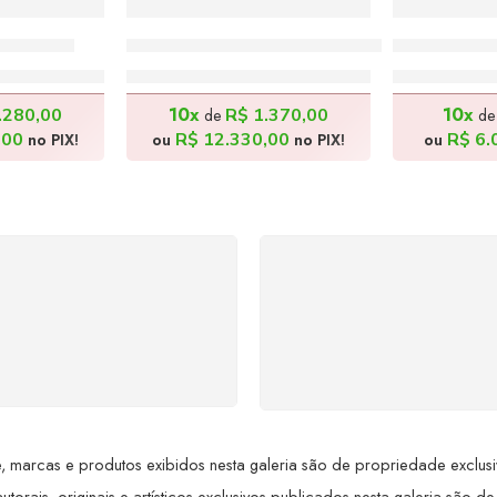
00x70cm
Ao Cair da Tarde – 60x70cm
Cenas Rura
00,00
R$
13.700,00
R$
6
10x
10x
.280,00
R$
1.370,00
de
d
,00
R$
12.330,00
R$
6.
no PIX!
ou
no PIX!
ou
SUPORTE 24/7
GARANTIA DE 100
ndimento rápido, eficiente e
REEMBOLSO
ponível sempre, a qualquer
Satisfação assegurada ou 
hora. Conte conosco e
dinheiro de volta! Confor
proveite nossa excelência.
Lei de Defesa do Consumi
 marcas e produtos exibidos nesta galeria são de propriedade exclusiva 
utorais, originais e artísticos exclusivos publicados nesta galeria são de