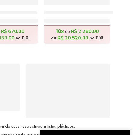
is 3 – 50x41cm
Almoço na Roça I – 100x70cm
.700,00
R$
22.800,00
10x
R$
670,00
R$
2.280,00
e
de
030,00
R$
20.520,00
no PIX!
ou
no PIX!
%
COMPRE COM
SEGURANÇA
seu
Seus dados pessoais
me a
protegidos por criptografia
dor.
avançada, garantindo máxima
privacidade.
de seus respectivos artistas plásticos.
 propriedade intelectual da Brazil Artes.