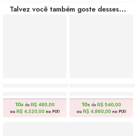
Talvez você também goste desses...
Feira do Bairro – 180x80cm
Comedor de Melancia – 
R$
4.800,00
R$
5.400,00
10x
10x
R$
480,00
R$
540,00
de
de
R$
4.320,00
R$
4.860,00
ou
no PIX!
ou
no PIX!
FRETE GRÁTIS