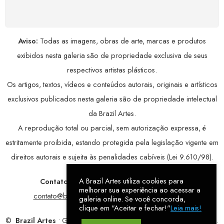
avançada, garantindo máxima privacidade.
Aviso:
Todas as imagens, obras de arte, marcas e produtos
exibidos nesta galeria são de propriedade exclusiva de seus
respectivos artistas plásticos.
Os artigos, textos, vídeos e conteúdos autorais, originais e artísticos
exclusivos publicados nesta galeria são de propriedade intelectual
da Brazil Artes.
A reprodução total ou parcial, sem autorização expressa, é
estritamente proibida, estando protegida pela legislação vigente em
direitos autorais e sujeita às penalidades cabíveis (Lei 9.610/98).
A Brazil Artes utiliza cookies para
Contatos:
WhatsApp:
79 9998-1221
/ E-mail:
melhorar sua experiência ao acessar a
contato@brazilartes.com
/ Instagram:
@brazilartes
galeria online. Se você concorda,
clique em "Aceitar e fechar!"
Leia mais!
©
Brazil Artes
• Galeria Online.
9 anos
de história (2017 – 2026).