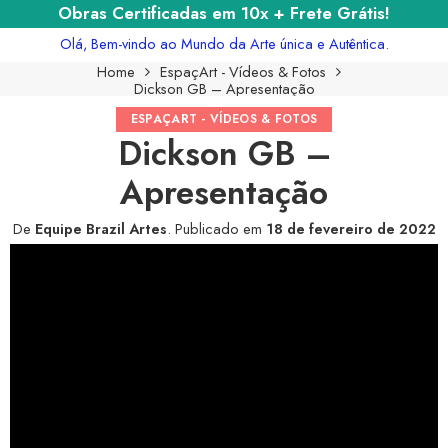
Obras Certificadas em 10x + Frete Grátis!
Olá, Bem-vindo ao Mundo da Arte única e Autêntica.
Home
EspaçArt - Vídeos & Fotos
Dickson GB – Apresentação
ESPAÇART - VÍDEOS & FOTOS
Dickson GB –
Apresentação
De
Equipe Brazil Artes
.
Publicado em
18 de fevereiro de 2022