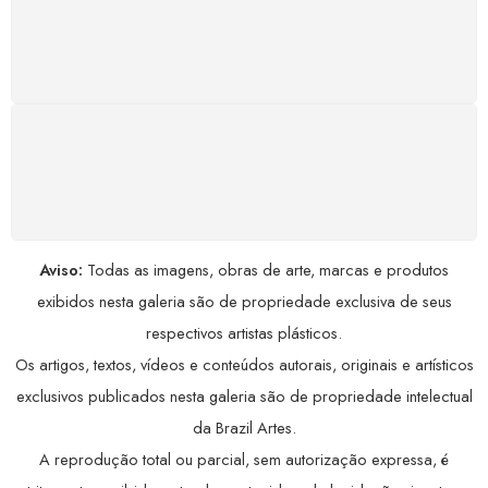
GARANTIA DE 100% REEMBOLSO
Satisfação assegurada ou seu dinheiro de volta!
Conforme a Lei de Defesa do Consumidor.
COMPRE COM SEGURANÇA
Seus dados pessoais protegidos por criptografia
avançada, garantindo máxima privacidade.
Aviso:
Todas as imagens, obras de arte, marcas e produtos
exibidos nesta galeria são de propriedade exclusiva de seus
respectivos artistas plásticos.
Os artigos, textos, vídeos e conteúdos autorais, originais e artísticos
exclusivos publicados nesta galeria são de propriedade intelectual
da Brazil Artes.
A reprodução total ou parcial, sem autorização expressa, é