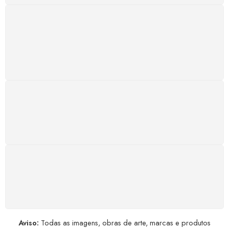
SUPORTE 24/7
Atendimento rápido, eficiente e disponível sempre, a
qualquer hora. Conte conosco e aproveite nossa
excelência.
GARANTIA DE 100% REEMBOLSO
Satisfação assegurada ou seu dinheiro de volta!
Conforme a Lei de Defesa do Consumidor.
COMPRE COM SEGURANÇA
Seus dados pessoais protegidos por criptografia
avançada, garantindo máxima privacidade.
Aviso:
Todas as imagens, obras de arte, marcas e produtos