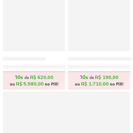
Frida – 115x80cm
O Tabuleiro da Baiana – 
R$
6.200,00
R$
1.900,00
10x
10x
R$
620,00
R$
190,00
de
de
R$
5.580,00
R$
1.710,00
ou
no PIX!
ou
no PIX!
FRETE GRÁTIS
Levamos a arte até você com rapidez, cuidado e sem
custos extras, seja no Brasil ou em qualquer parte do
mundo.