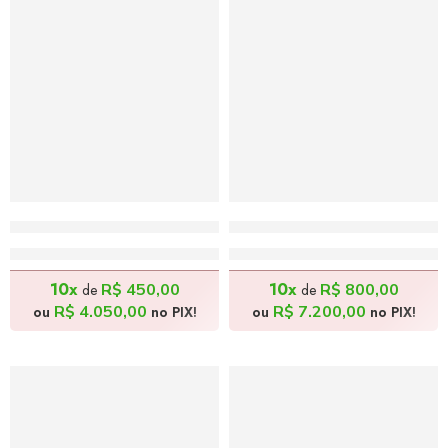
Papagaio Brasileiro – 40x50cm
Onça Brasileira – 60x90c
R$
4.500,00
R$
8.000,00
10x
10x
R$
450,00
R$
800,00
de
de
R$
4.050,00
R$
7.200,00
ou
no PIX!
ou
no PIX!