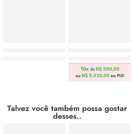
Músicos Passeando no Rio de Janeiro – 80x100cm
Festa Nordestina – 160x7
Valor Sob Consulta – Entre em Contato!
R$
5.900,00
10x
R$
590,00
de
R$
5.310,00
ou
no PIX!
Talvez você também possa gostar
desses..
DESTAQUE DO MÊS
DESTAQUE DO MÊS