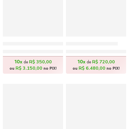
Abstrações do Vermelho – 140x50cm
Travessia – 180x80cm
R$
3.500,00
R$
7.200,00
10x
10x
R$
350,00
R$
720,00
de
de
R$
3.150,00
R$
6.480,00
ou
no PIX!
ou
no PIX!