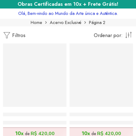
Obras Certificadas em 10x + Frete Grátis!
Olá, Bem-vindo ao Mundo da Arte única e Autêntica.
Home
Acervo Exclusivé
Página 2
Filtros
Ordenar por:
Cavalo Colorido – 80x80cm
Mulher Colorida – 80x80
R$
4.200,00
R$
4.200,00
10x
10x
R$
420,00
R$
420,00
de
de