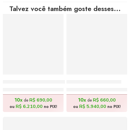
Talvez você também goste desses...
Catadores de Melancia – 140x80cm
Arrasta Pé – 180x80cm
R$
6.900,00
R$
6.600,00
10x
10x
R$
690,00
R$
660,00
de
de
R$
6.210,00
R$
5.940,00
ou
no PIX!
ou
no PIX!
FRETE GRÁTIS