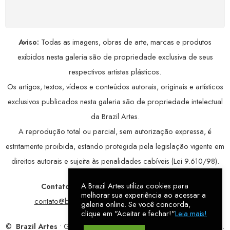
avançada, garantindo máxima privacidade.
Aviso:
Todas as imagens, obras de arte, marcas e produtos
exibidos nesta galeria são de propriedade exclusiva de seus
respectivos artistas plásticos.
Os artigos, textos, vídeos e conteúdos autorais, originais e artísticos
exclusivos publicados nesta galeria são de propriedade intelectual
da Brazil Artes.
A reprodução total ou parcial, sem autorização expressa, é
estritamente proibida, estando protegida pela legislação vigente em
direitos autorais e sujeita às penalidades cabíveis (Lei 9.610/98).
A Brazil Artes utiliza cookies para
Contatos:
WhatsApp:
79 9998-1221
/ E-mail:
melhorar sua experiência ao acessar a
contato@brazilartes.com
/ Instagram:
@brazilartes
galeria online. Se você concorda,
clique em "Aceitar e fechar!"
Leia mais!
©
Brazil Artes
• Galeria Online.
9 anos
de história (2017 – 2026).