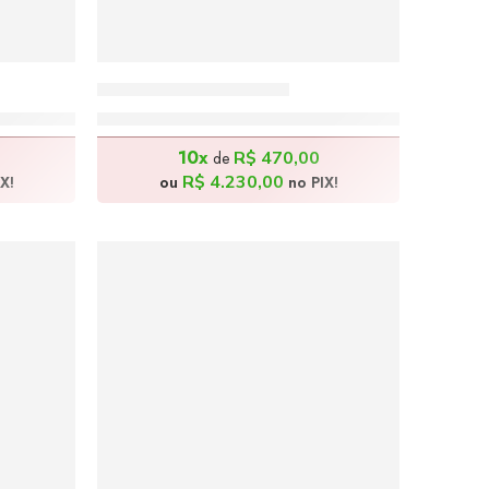
A Índia – 100x100cm
R$
4.700,00
10x
R$
470,00
de
R$
4.230,00
X!
ou
no PIX!