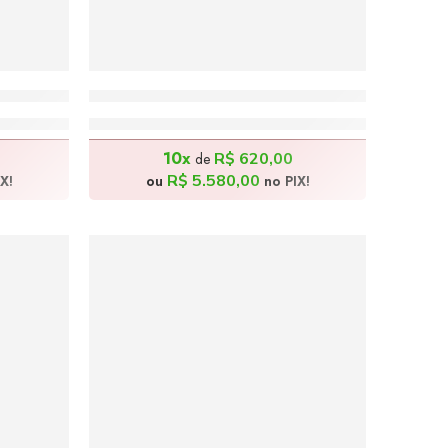
00x100cm
Indiozinho e o Pássaro – 80x60cm
R$
6.200,00
10x
R$
620,00
de
R$
5.580,00
X!
ou
no PIX!