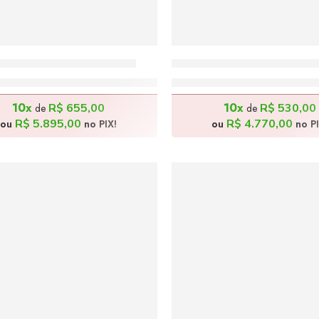
 Yanomamy – 130x100cm
Identidade Africana – 1
R$
6.550,00
R$
5.300,00
10x
10x
R$
655,00
R$
530,00
de
de
R$
5.895,00
R$
4.770,00
ou
no PIX!
ou
no PI