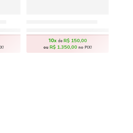
0cm
O Cavalo Branco – 40x50cm
R$
1.500,00
10x
R$
150,00
de
R$
1.350,00
X!
ou
no PIX!