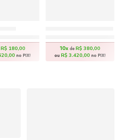
0x80cm
Onça Pintada – 120x80cm
.800,00
R$
3.800,00
10x
R$
180,00
R$
380,00
e
de
620,00
R$
3.420,00
no PIX!
ou
no PIX!
%
COMPRE COM
SEGURANÇA
seu
Seus dados pessoais
me a
protegidos por criptografia
dor.
avançada, garantindo máxima
privacidade.