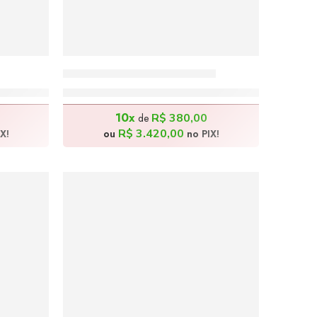
Onça Pintada – 120x80cm
R$
3.800,00
10x
R$
380,00
de
R$
3.420,00
X!
ou
no PIX!