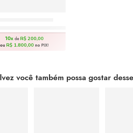
dos Cisnes – 50x70cm
R$
2.000,00
10x
R$
200,00
de
R$
1.800,00
ou
no PIX!
lvez você também possa gostar desse
S
DESTAQUE DO MÊS
DESTAQUE 