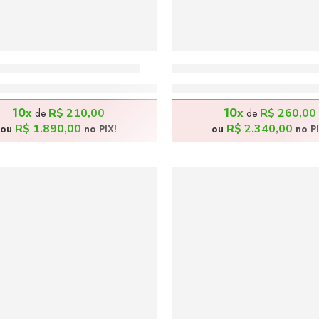
ira Indígena – 70x90cm
A Indígena e o Cão – 1
R$
2.100,00
R$
2.600,00
10x
10x
R$
210,00
R$
260,00
de
de
R$
1.890,00
R$
2.340,00
ou
no PIX!
ou
no PI