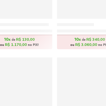
rtando a Rede – 38x28cm
Felino – 100x50cm
R$
1.300,00
R$
3.400,00
10x
10x
R$
130,00
R$
340,00
de
de
R$
1.170,00
R$
3.060,00
ou
no PIX!
ou
no PI