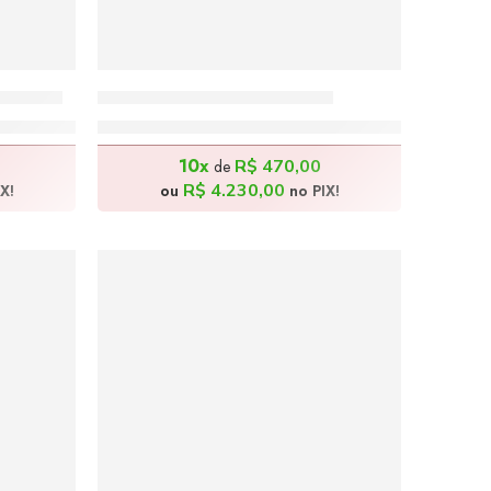
30x70cm
Degustando – 100x100cm
R$
4.700,00
10x
R$
470,00
de
R$
4.230,00
X!
ou
no PIX!