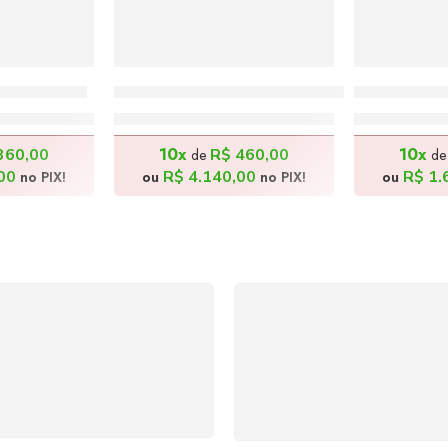
– 80x100cm
Menina Oriental – 100x130cm
Arara – 6
0,00
R$
4.600,00
R$
1
10x
10x
360,00
R$
460,00
de
d
00
R$
4.140,00
R$
1.
no PIX!
ou
no PIX!
ou
SUPORTE 24/7
GARANTIA DE 100
ndimento rápido, eficiente e
REEMBOLSO
ponível sempre, a qualquer
Satisfação assegurada ou 
hora. Conte conosco e
dinheiro de volta! Confor
proveite nossa excelência.
Lei de Defesa do Consumi