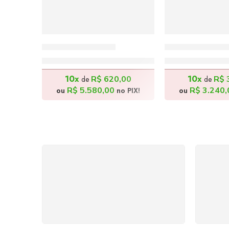
Frida – 115x80cm
Brisa do Mar 
R$
6.200,00
R$
3.60
10x
10x
R$
620,00
R$
de
de
R$
5.580,00
R$
3.240,
ou
no PIX!
ou
FRETE GRÁTIS
Levamos a arte até você com
Ate
rapidez, cuidado e sem custos
dis
extras, seja no Brasil ou em
qualquer parte do mundo.
a